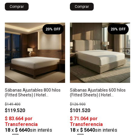
Comprar
Comprar
1
/
10
1
/
10
20
% OFF
20
% OFF
Sábanas Ajustables 800 hilos
Sábanas Ajustables 600 hilos
(Fitted Sheets) | Hotel
(Fitted Sheets) | Hotel
Collection - Algodón Satén:
Collection - Algodón Satén:
Origen India
$149.400
Origen India
$126.900
$119.520
$101.520