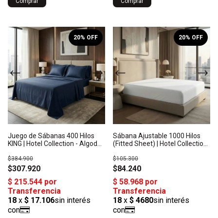
Comprar
Comprar
1
/
10
1
/
2
20
% OFF
20
% OFF
Juego de Sábanas 400 Hilos
Sábana Ajustable 1000 Hilos
KING | Hotel Collection - Algodón
(Fitted Sheet) | Hotel Collection
Satén: Origen India
- Bambú Orgánico: Origen India
$384.900
$105.300
$307.920
$84.240