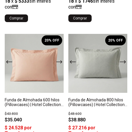
Comprar
Comprar
1
/
10
1
/
10
20
% OFF
20
% OFF
Funda de Almohada 600 hilos
Funda de Almohada 800 hilos
(Pillowcases) | Hotel Collection -
(Pillowcases) | Hotel Collection -
Algodón Satén: Origen India
Algodón Satén: Origen India
$43.800
$48.600
$35.040
$38.880