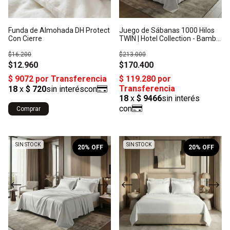
Funda de Almohada DH Protect
Juego de Sábanas 1000 Hilos
Con Cierre
TWIN | Hotel Collection - Bambú
Orgánico: Origen India
$16.200
$213.000
$12.960
$170.400
Comprar
1
/
6
1
/
6
SIN STOCK
SIN STOCK
20
% OFF
20
% OFF