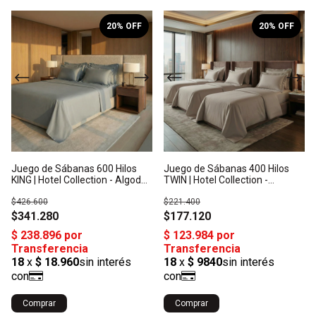
1
/
10
1
/
10
20
% OFF
20
% OFF
Juego de Sábanas 600 Hilos
Juego de Sábanas 400 Hilos
KING | Hotel Collection - Algodón
TWIN | Hotel Collection -
Satén: Origen India
Algodón Satén: Origen India
$426.600
$221.400
$341.280
$177.120
Comprar
Comprar