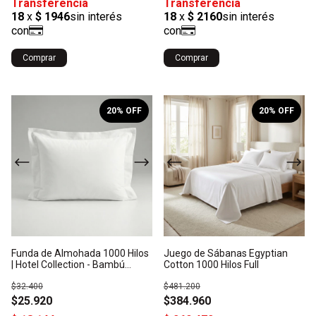
Comprar
Comprar
1
/
4
1
/
10
20
% OFF
20
% OFF
Funda de Almohada 1000 Hilos
Juego de Sábanas Egyptian
| Hotel Collection - Bambú
Cotton 1000 Hilos Full
Orgánico: Origen India
$32.400
$481.200
$25.920
$384.960