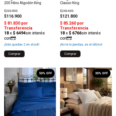
200 Hilos Algodón King
Classic King
$233.800
$243.600
$116.900
$121.800
¡Solo quedan
2
en stock!
¡No te lo pierdas, es el último!
Comprar
Comprar
1
/
10
1
/
6
50
% OFF
30
% OFF