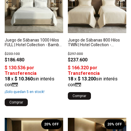
Juego de Sábanas 1000 Hilos
Juego de Sábanas 800 Hilos
FULL | Hotel Collection - Bambú
TWIN | Hotel Collection -
Orgánico: Origen India
Algodón Satén: Origen India
$233.100
$297.000
$186.480
$237.600
¡Solo quedan
5
en stock!
Comprar
Comprar
1
/
10
1
/
10
20
% OFF
20
% OFF