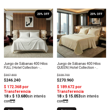
1
/
10
1
/
10
20
% OFF
20
% OFF
Juego de Sábanas 400 Hilos
Juego de Sábanas 400 Hilos
FULL | Hotel Collection -
QUEEN | Hotel Collection -
Algodón Satén: Origen India
Algodón Satén: Origen India
$307.800
$338.700
$246.240
$270.960