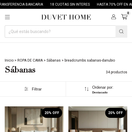
 BANCARIA
18 CUOTAS SIN INTERES
HASTA 70% OFF EN ARCHIVO DUVET
0
Inicio
>
ROPA DE CAMA
>
Sábanas
>
breadcrumbs.sabanas-danubio
Sábanas
34 productos
Ordenar por:
Filtrar
Destacado
1
/
6
1
/
10
20
% OFF
20
% OFF