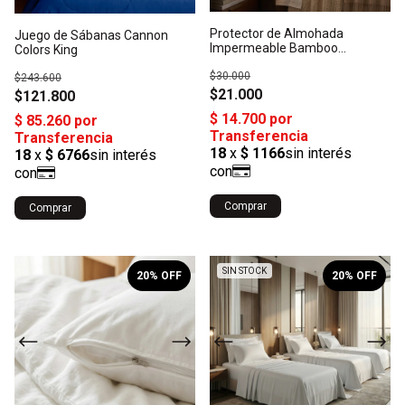
Protector de Almohada
Juego de Sábanas Cannon
Impermeable Bamboo
Colors King
Jacquard
$30.000
$243.600
$21.000
$121.800
Comprar
Comprar
1
/
3
1
/
6
SIN STOCK
20
% OFF
20
% OFF