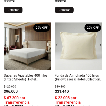
Comprar
Comprar
1
/
10
1
/
10
20
% OFF
20
% OFF
Sábanas Ajustables 400 hilos
Funda de Almohada 400 hilos
(Fitted Sheets) | Hotel
(Pillowcases) | Hotel Collection -
Collection - Algodón Satén:
Algodón Satén: Origen India
Origen India
$120.000
$39.300
$96.000
$31.440