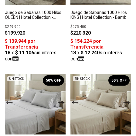
Juego de Sábanas 1000 Hilos
Juego de Sábanas 1000 Hilos
QUEEN | Hotel Collection -
KING | Hotel Collection - Bambú
Bambú Orgánico: Origen India
Orgánico: Origen India
$249.900
$275.400
$199.920
$220.320
1
/
10
1
/
10
SIN STOCK
SIN STOCK
50
% OFF
50
% OFF