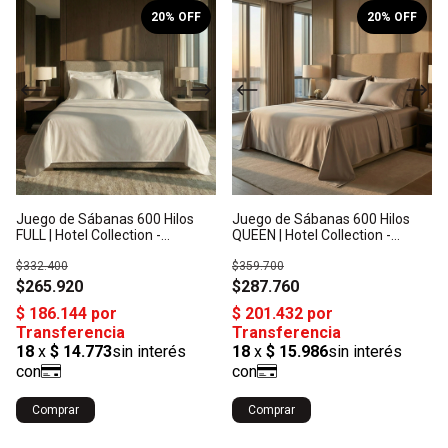
1
/
10
1
/
10
20
% OFF
20
% OFF
Juego de Sábanas 600 Hilos
Juego de Sábanas 600 Hilos
FULL | Hotel Collection -
QUEEN | Hotel Collection -
Algodón Satén: Origen India
Algodón Satén: Origen India
$332.400
$359.700
$265.920
$287.760
Comprar
Comprar