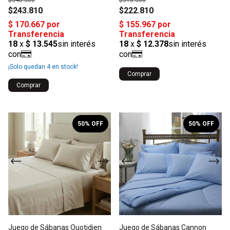
$348.300
$318.300
$243.810
$222.810
¡Solo quedan
4
en stock!
Comprar
Comprar
1
/
10
1
/
6
50
% OFF
50
% OFF
Juego de Sábanas Quotidien
Juego de Sábanas Cannon