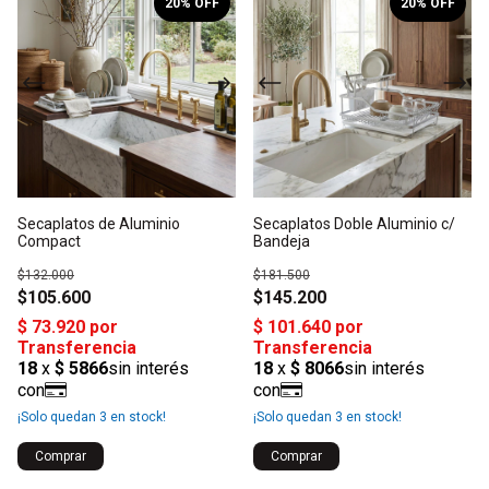
20
% OFF
20
% OFF
Secaplatos de Aluminio
Secaplatos Doble Aluminio c/
Compact
Bandeja
$132.000
$181.500
$105.600
$145.200
¡Solo quedan
3
en stock!
¡Solo quedan
3
en stock!
Comprar