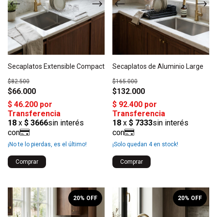
Secaplatos Extensible Compact
Secaplatos de Aluminio Large
$82.500
$165.000
$66.000
$132.000
¡No te lo pierdas, es el último!
¡Solo quedan
4
en stock!
Comprar
Comprar
1
/
3
1
/
7
20
% OFF
20
% OFF