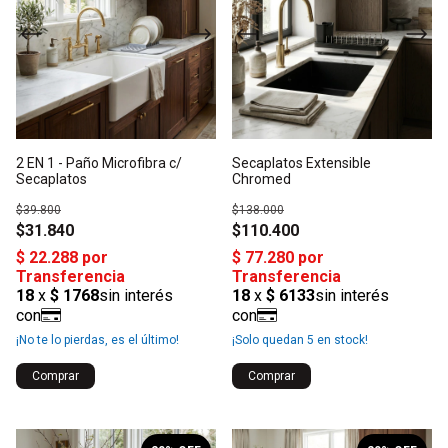
2 EN 1 - Paño Microfibra c/
Secaplatos Extensible
Secaplatos
Chromed
$39.800
$138.000
$31.840
$110.400
¡No te lo pierdas, es el último!
¡Solo quedan
5
en stock!
Comprar
Comprar
1
/
5
1
/
4