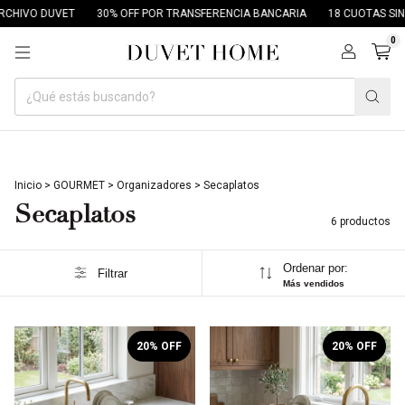
CHIVO DUVET
30% OFF POR TRANSFERENCIA BANCARIA
18 CUOTAS SIN 
0
Inicio
>
GOURMET
>
Organizadores
>
Secaplatos
Secaplatos
6 productos
Ordenar por:
Filtrar
Más vendidos
1
/
7
1
/
7
20
% OFF
20
% OFF