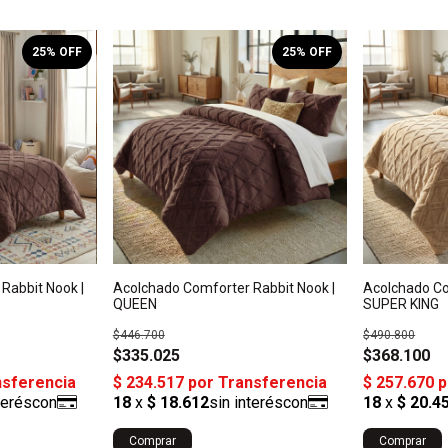
25
% OFF
25
% OFF
Rabbit Nook |
Acolchado Comforter Rabbit Nook |
Acolchado Co
QUEEN
SUPER KING
$446.700
$490.800
$335.025
$368.100
Comprar
Comprar