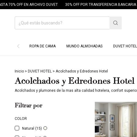
RCHIVO DUVET
30% OFF POR TRANSFERENCIA BANCARIA
18 CUOTAS SIN
ROPA DE CAMA
MUNDO ALMOHADAS
DUVET HOTEL
Inicio
>
DUVET HOTEL
>
Acolchados y Edredones Hotel
Acolchados y Edredones Hotel
Acolchados y plumones de la mas alta calidad hotelera, confort superior
Filtrar por
COLOR
Natural (15)