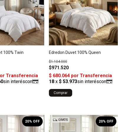
et 100% Twin
Edredon Duvet 100% Queen
$1.104.000
$971.520
Comprar
GRATIS
20
% OFF
20
% OFF