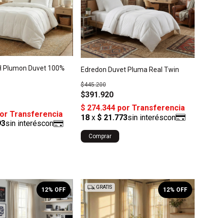
H Plumon Duvet 100%
Edredon Duvet Pluma Real Twin
$445.200
$391.920
Comprar
GRATIS
12
% OFF
12
% OFF