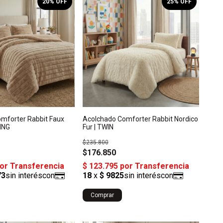
20
% OFF
25
% OFF
mforter Rabbit Faux
Acolchado Comforter Rabbit Nordico
KING
Fur | TWIN
$235.800
$176.850
Comprar