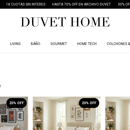
 INTERES
HASTA 70% OFF EN ARCHIVO DUVET
30% OFF POR TRANSFEREN
LIVING
BAÑO
GOURMET
HOME TECH
COLCHONES &
.
20
% OFF
20
% OFF