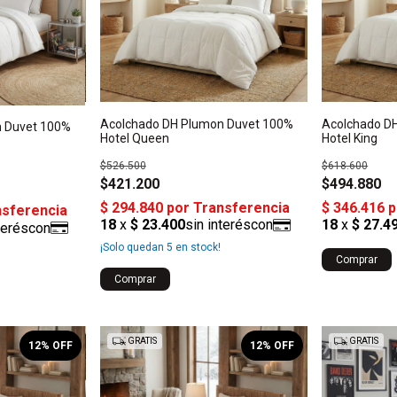
Acolchado DH Plumon Duvet 100%
Acolchado D
n Duvet 100%
Hotel Queen
Hotel King
$526.500
$618.600
$421.200
$494.880
¡Solo quedan
5
en stock!
Comprar
Comprar
GRATIS
GRATIS
12
% OFF
12
% OFF