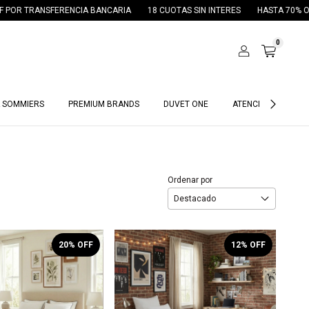
CIA BANCARIA
18 CUOTAS SIN INTERES
HASTA 70% OFF EN ARCHIVO DU
0
 SOMMIERS
PREMIUM BRANDS
DUVET ONE
ATENCIÓN HOTELES
Ordenar por
20
% OFF
12
% OFF