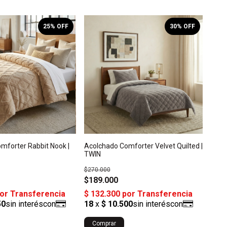
25
% OFF
30
% OFF
mforter Rabbit Nook |
Acolchado Comforter Velvet Quilted |
TWIN
$270.000
$189.000
Comprar