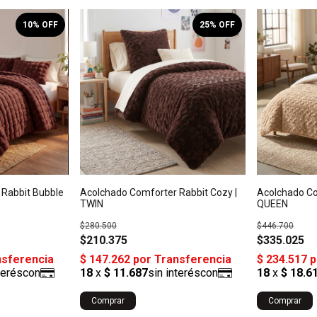
10
% OFF
25
% OFF
 Rabbit Bubble
Acolchado Comforter Rabbit Cozy |
Acolchado Co
TWIN
QUEEN
$280.500
$446.700
$210.375
$335.025
Comprar
Comprar