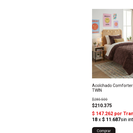
Acolchado Comforter 
TWIN
$280.500
$210.375
Comprar