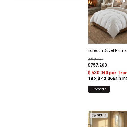
Edredon Duvet Pluma 
$860.400
$757.200
Comprar
GRATIS