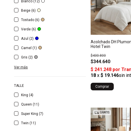
Blanco (12)
Beige (6)
Tostado (6)
Verde (6)
Azul (2)
Acolchado DH Plumo
Hotel Twin
Camel (1)
$430.800
Gris (2)
$344.640
Ver más
TALLE
Comprar
King (4)
Queen (11)
GRATIS
Super King (7)
Twin (11)