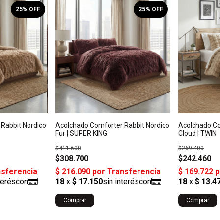
25
% OFF
25
% OFF
Rabbit Nordico
Acolchado Comforter Rabbit Nordico
Acolchado Co
Fur | SUPER KING
Cloud | TWIN
$411.600
$269.400
$308.700
$242.460
Comprar
Comprar