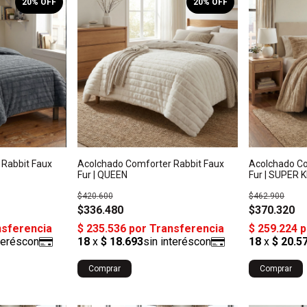
20
% OFF
20
% OFF
 Rabbit Faux
Acolchado Comforter Rabbit Faux
Acolchado Co
Fur | QUEEN
Fur | SUPER 
$420.600
$462.900
$336.480
$370.320
Comprar
Comprar