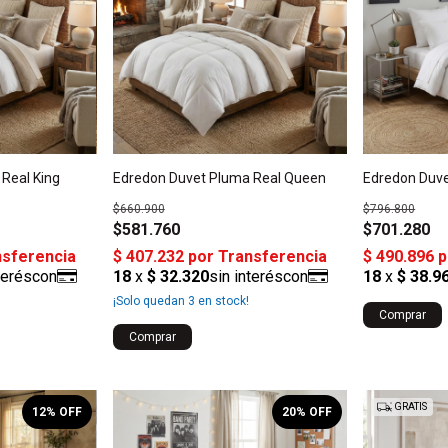
Real King
Edredon Duvet Pluma Real Queen
Edredon Duv
$660.900
$796.800
$581.760
$701.280
¡Solo quedan
3
en stock!
Comprar
Comprar
GRATIS
12
% OFF
20
% OFF