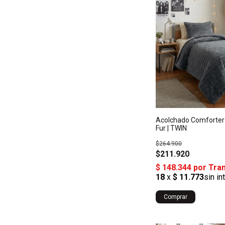
Acolchado Comforter
Fur | TWIN
$264.900
$211.920
Comprar