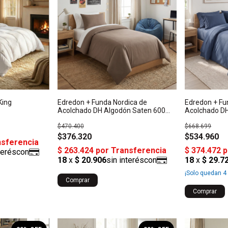
King
Edredon + Funda Nordica de
Edredon + Fu
Acolchado DH Algodón Saten 600
Acolchado DH
Hilos Twin
Hilos Queen
$470.400
$668.699
$376.320
$534.960
¡Solo quedan
4
Comprar
Comprar