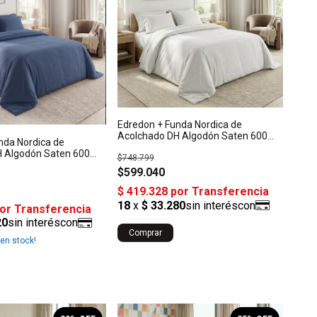
Edredon + Funda Nordica de
Acolchado DH Algodón Saten 600
nda Nordica de
Hilos King
 Algodón Saten 600
$748.799
$599.040
Comprar
en stock!