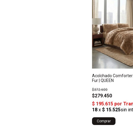
Acolchado Comforter 
Fur | QUEEN
$372.600
$279.450
Comprar