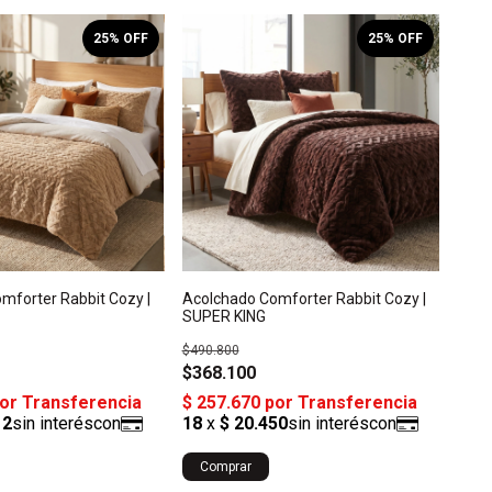
25
% OFF
25
% OFF
mforter Rabbit Cozy |
Acolchado Comforter Rabbit Cozy |
SUPER KING
$490.800
$368.100
Comprar