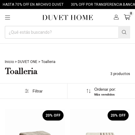
HASTA 70% OFF EN ARCHIVO DUVET
30% OFF POR TRANSFERENCIA BANCAR
0
Inicio
>
DUVET ONE
>
Toalleria
Toalleria
3 productos
Ordenar por:
Filtrar
Más vendidos
1
/
8
1
/
6
20
% OFF
20
% OFF