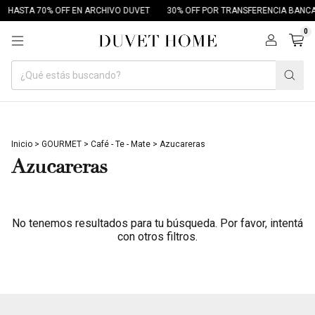
HASTA 70% OFF EN ARCHIVO DUVET
30% OFF POR TRANSFERENCIA BANCA
0
Inicio
>
GOURMET
>
Café - Te - Mate
>
Azucareras
Azucareras
No tenemos resultados para tu búsqueda. Por favor, intentá
con otros filtros.