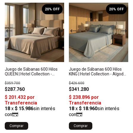
1
/
10
1
/
10
20
% OFF
20
% OFF
Juego de Sábanas 600 Hilos
Juego de Sábanas 600 Hilos
QUEEN | Hotel Collection -
KING | Hotel Collection - Algodón
Algodón Satén: Origen India
Satén: Origen India
$359.700
$426.600
$287.760
$341.280
Comprar
Comprar