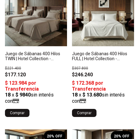
Juego de Sábanas 400 Hilos
Juego de Sábanas 400 Hilos
TWIN | Hotel Collection -
FULL | Hotel Collection -
Algodón Satén: Origen India
Algodón Satén: Origen India
$221.400
$307.800
$177.120
$246.240
Comprar
Comprar
1
/
10
1
/
10
20
% OFF
20
% OFF