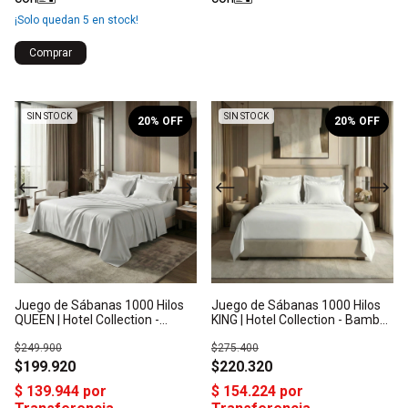
¡Solo quedan
5
en stock!
Comprar
1
/
6
1
/
6
SIN STOCK
SIN STOCK
20
% OFF
20
% OFF
Juego de Sábanas 1000 Hilos
Juego de Sábanas 1000 Hilos
QUEEN | Hotel Collection -
KING | Hotel Collection - Bambú
Bambú Orgánico: Origen India
Orgánico: Origen India
$249.900
$275.400
$199.920
$220.320