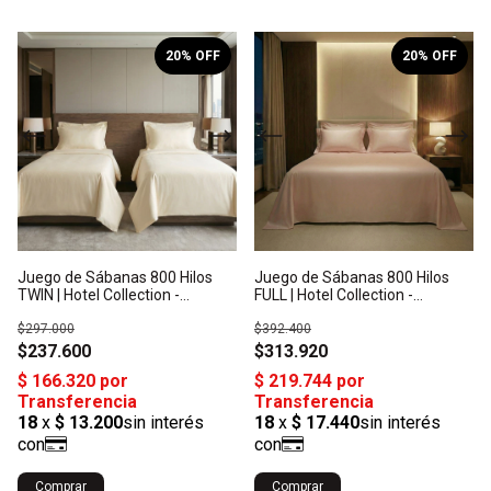
1
/
10
1
/
10
20
% OFF
20
% OFF
Juego de Sábanas 800 Hilos
Juego de Sábanas 800 Hilos
TWIN | Hotel Collection -
FULL | Hotel Collection -
Algodón Satén: Origen India
Algodón Satén: Origen India
$297.000
$392.400
$237.600
$313.920
Comprar
Comprar