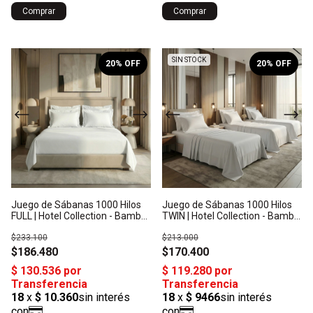
Comprar
Comprar
1
/
6
1
/
6
SIN STOCK
20
% OFF
20
% OFF
Juego de Sábanas 1000 Hilos
Juego de Sábanas 1000 Hilos
FULL | Hotel Collection - Bambú
TWIN | Hotel Collection - Bambú
Orgánico: Origen India
Orgánico: Origen India
$233.100
$213.000
$186.480
$170.400