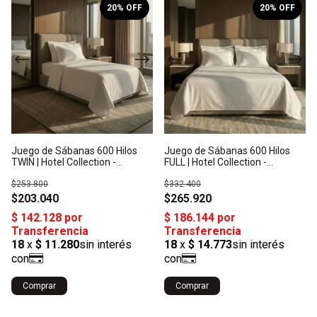
1
/
10
1
/
10
20
% OFF
20
% OFF
Juego de Sábanas 600 Hilos
Juego de Sábanas 600 Hilos
TWIN | Hotel Collection -
FULL | Hotel Collection -
Algodón Satén: Origen India
Algodón Satén: Origen India
$253.800
$332.400
$203.040
$265.920
Comprar
Comprar