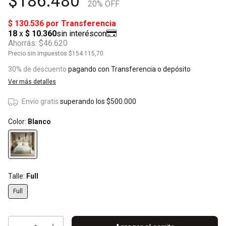
$186.480
20
% OFF
Ahorrás:
$46.620
Precio sin impuestos
$154.115,70
30% de descuento
pagando con Transferencia o depósito
Ver más detalles
Envío gratis
superando los
$500.000
Color:
Blanco
Talle:
Full
Full