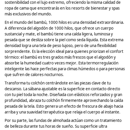
sostenibilidad con el lujo extremo, ofreciendo la misma calidad de
ropa de cama que encontrarás en los resorts de bienestar y spas
más exclusivos del mundo.
En el mundo del bambú, 1000 hilos es una densidad extraordinaria.
A diferencia del algodón de 1000 hilos, que ofrece un cuerpo
sustancial y mate, el bambú tiene una caída ligera, luminosa y
pesada que se desliza sobre la piel como seda líquida. Esta extrema
densidad logra una tela de peso
lujoso,
pero de una flexibilidad
sorprendente. Es la elección ideal para quienes priorizan el confort
térmico: el bambú es tres
grados más frescos
que el algodón y
absorbe la humedad cuatro veces mejor. Esta termorregulación
inteligente las hace perfectas para climas húmedos o para personas
que sufren de calores nocturnos.
Transforma tu colchón centrándote en las piezas clave de tu
descanso. La sábana ajustable es la superficie en contacto directo
con tu piel toda la noche. Diseñada con elásticos reforzados y gran
profundidad, abraza tu colchón firmemente aprovechando la caída
pesada de la tela. Esto genera un efecto de frescura de abajo hacia
arriba y una suavidad terapéutica que relaja el cuerpo al instante.
Por su parte, las fundas de almohada actúan como un tratamiento
de belleza durante tus horas de sueño. Su superficie ultra