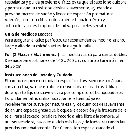
resbaladiza y pulida previene el
frizz
, evita que el cabello se quiebre
y permite que tu rostro se deslice suavemente, ayudando a
prevenir marcas de sueño y líneas de expresión prematuras.
Además, al ser una fibra naturalmente hipoalergénica y
antibacteriana, es la opción definitiva para pieles sensibles.
Guía de Medidas Exactas
Para asegurar el calce perfecto, te recomendamos medir el ancho,
largo y alto de tu colchón antes de elegir tu talla.
Full (2 Plazas / Matrimonial)
: La medida clásica para camas dobles.
Diseñada para colchones de 140 x 200 cm, con una altura máxima
de 35 cm.
Instrucciones de Lavado y Cuidado
El bambú requiere un cuidado específico. Lava siempre a máquina
con agua fría, ya que el calor excesivo daña estas fibras. Utiliza
detergente líquido suave y evita por completo los blanqueadores.
Es fundamental no utilizar suavizante: el bambú ya es
increíblemente suave por naturaleza, y los químicos del suavizante
dejan una capa de grasa que bloquea la absorción y la frescura de la
tela. Para el secado, prefiere hacerlo al aire libre a la sombra. Si
utilizas secadora, hazlo en el ciclo más bajo y delicado, retirando las
prendas inmediatamente. Por último, ten especial cuidado al