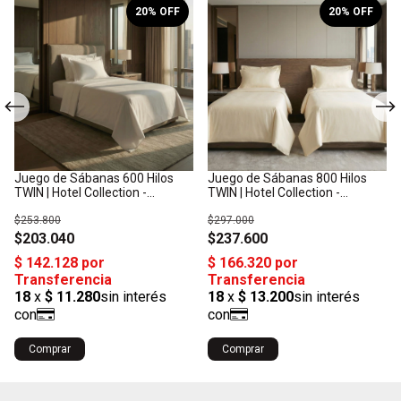
20
% OFF
20
% OFF
Juego de Sábanas 600 Hilos
Juego de Sábanas 800 Hilos
TWIN | Hotel Collection -
TWIN | Hotel Collection -
Algodón Satén: Origen India
Algodón Satén: Origen India
$253.800
$297.000
$203.040
$237.600
Comprar
Comprar