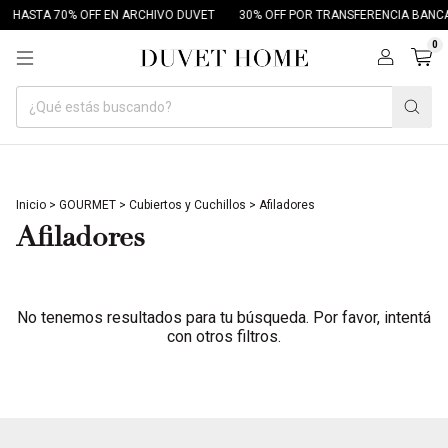
HASTA 70% OFF EN ARCHIVO DUVET
30% OFF POR TRANSFERENCIA BANCA
0
Inicio
>
GOURMET
>
Cubiertos y Cuchillos
>
Afiladores
Afiladores
No tenemos resultados para tu búsqueda. Por favor, intentá
con otros filtros.