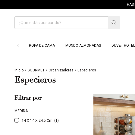
HASTA 
ROPA DE CAMA
MUNDO ALMOHADAS
DUVET HOTEL
Inicio
>
GOURMET
>
Organizadores
>
Especieros
Especieros
Filtrar por
MEDIDA
14 X 14 X 24,5 Cm. (1)