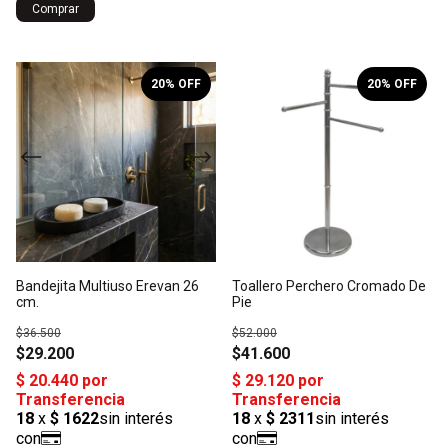
1
/
3
20
% OFF
20
% OFF
Bandejita Multiuso Erevan 26
Toallero Perchero Cromado De
cm.
Pie
$36.500
$52.000
$29.200
$41.600