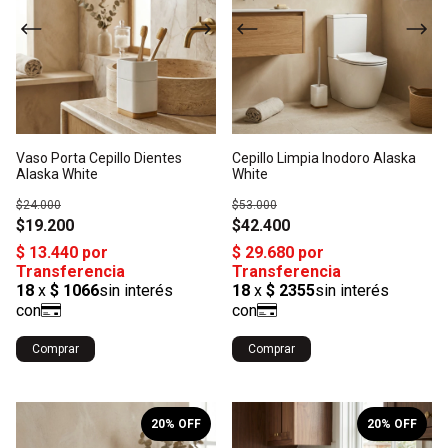
Vaso Porta Cepillo Dientes
Cepillo Limpia Inodoro Alaska
Alaska White
White
$24.000
$53.000
$19.200
$42.400
Comprar
1
/
5
1
/
3
20
% OFF
20
% OFF