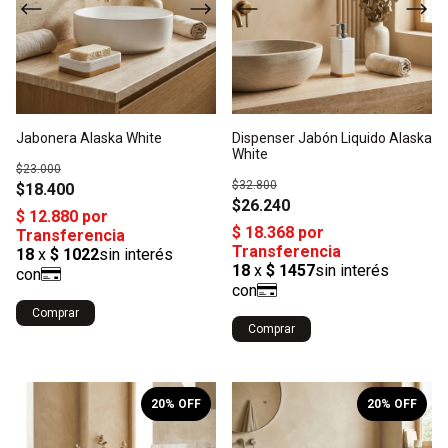
Jabonera Alaska White
Dispenser Jabón Liquido Alaska
White
$23.000
$32.800
$18.400
$26.240
Comprar
Comprar
1
/
3
1
/
4
20
% OFF
20
% OFF