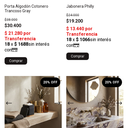
Porta Algodón Cotonero
Jabonera Philly
Trancoso Gray
$24.000
$38.000
$19.200
$30.400
Comprar
1
/
2
1
/
10
20
% OFF
20
% OFF