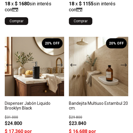
Comprar
1
/
4
1
/
3
20
% OFF
20
% OFF
Dispenser Jabón Liquido
Bandejita Multiuso Estambul 20
Brooklyn Black
cm.
$31.000
$29.800
$24.800
$23.840