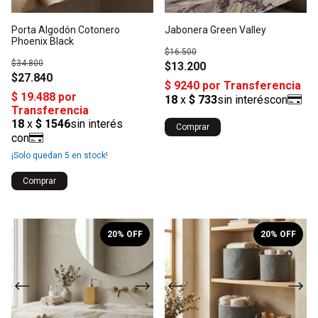
Porta Algodón Cotonero
Jabonera Green Valley
Phoenix Black
$16.500
$34.800
$13.200
$27.840
Comprar
¡Solo quedan
5
en stock!
1
/
3
1
/
10
20
% OFF
20
% OFF