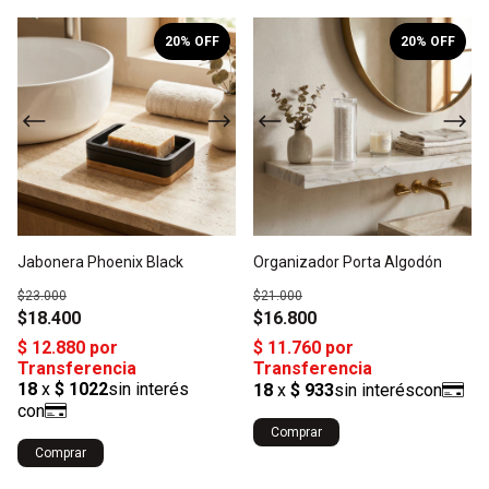
1
/
3
1
/
5
20
% OFF
20
% OFF
Jabonera Phoenix Black
Organizador Porta Algodón
$23.000
$21.000
$18.400
$16.800
Comprar