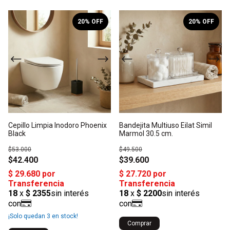
1
/
5
1
/
3
20
% OFF
20
% OFF
Cepillo Limpia Inodoro Phoenix
Bandejita Multiuso Eilat Simil
Black
Marmol 30.5 cm.
$53.000
$49.500
$42.400
$39.600
¡Solo quedan
3
en stock!
Comprar