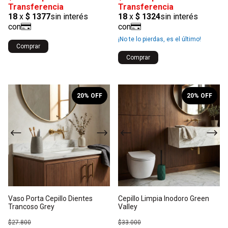
¡No te lo pierdas, es el último!
Comprar
Comprar
1
/
3
1
/
7
20
% OFF
20
% OFF
Vaso Porta Cepillo Dientes
Cepillo Limpia Inodoro Green
Trancoso Grey
Valley
$27.800
$33.000