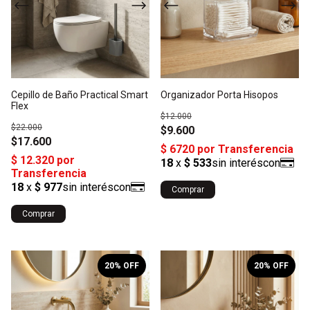
Cepillo de Baño Practical Smart
Organizador Porta Hisopos
Flex
$12.000
$22.000
$9.600
$17.600
Comprar
1
/
3
1
/
4
20
% OFF
20
% OFF