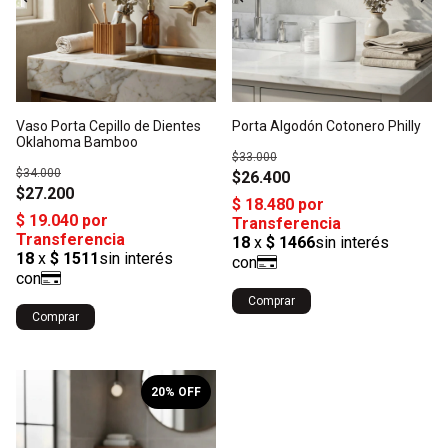
Vaso Porta Cepillo de Dientes
Porta Algodón Cotonero Philly
Oklahoma Bamboo
$33.000
$34.000
$26.400
$27.200
Comprar
Comprar
1
/
2
20
% OFF