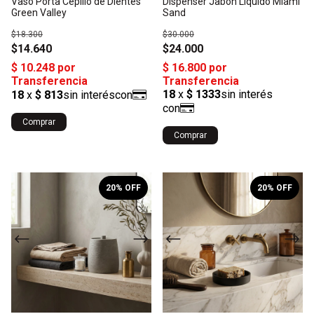
Vaso Porta Cepillo de Dientes
Dispenser Jabón Liquido Miami
Green Valley
Sand
$18.300
$30.000
$14.640
$24.000
Comprar
Comprar
1
/
3
1
/
6
20
% OFF
20
% OFF