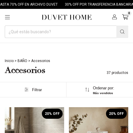
FF EN ARCHIVO DUVET
30% OFF POR TRANSFERENCIA BANCARIA
18 CUOT
0
Inicio
>
BAÑO
>
Accesorios
Accesorios
37 productos
Ordenar por:
Filtrar
Más vendidos
1
/
6
1
/
5
20
% OFF
20
% OFF