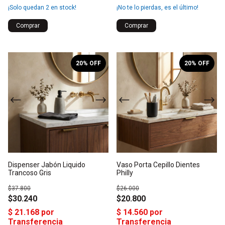
¡Solo quedan
2
en stock!
¡No te lo pierdas, es el último!
Comprar
1
/
4
1
/
5
20
% OFF
20
% OFF
Dispenser Jabón Liquido
Vaso Porta Cepillo Dientes
Trancoso Gris
Philly
$37.800
$26.000
$30.240
$20.800