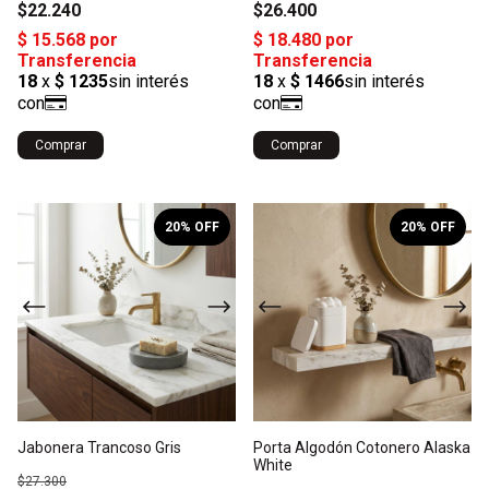
$22.240
$26.400
Comprar
Comprar
1
/
4
1
/
2
20
% OFF
20
% OFF
Jabonera Trancoso Gris
Porta Algodón Cotonero Alaska
White
$27.300