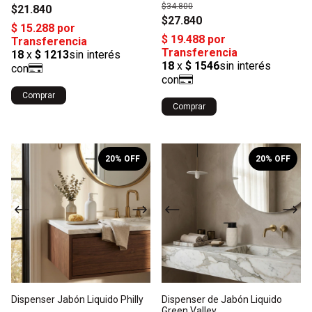
$34.800
$21.840
$27.840
1
/
5
1
/
10
20
% OFF
20
% OFF
Dispenser Jabón Liquido Philly
Dispenser de Jabón Liquido
Green Valley