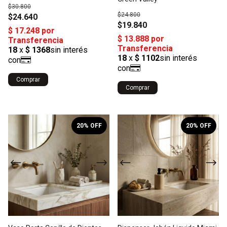
$30.800
$24.800
$24.640
$19.840
Comprar
Comprar
1
/
7
1
/
4
20
% OFF
20
% OFF