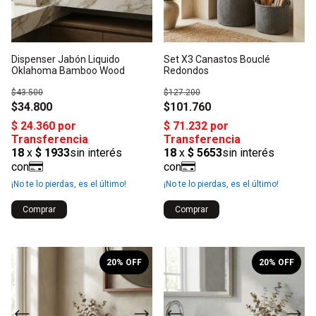
Dispenser Jabón Liquido
Set X3 Canastos Bouclé
Oklahoma Bamboo Wood
Redondos
$43.500
$127.200
$34.800
$101.760
¡No te lo pierdas, es el último!
¡No te lo pierdas, es el último!
Comprar
Comprar
1
/
2
1
/
5
20
% OFF
20
% OFF