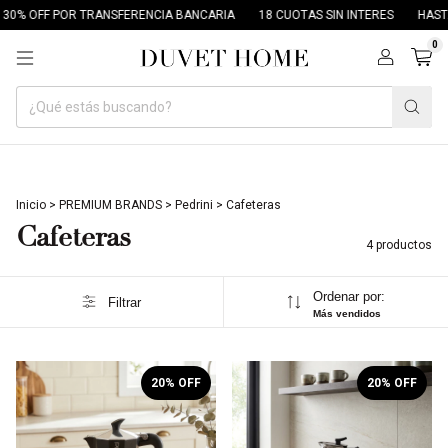
0% OFF POR TRANSFERENCIA BANCARIA
18 CUOTAS SIN INTERES
HASTA 
0
Inicio
>
PREMIUM BRANDS
>
Pedrini
>
Cafeteras
Cafeteras
4 productos
Ordenar por:
Filtrar
Más vendidos
1
/
3
1
/
4
20
% OFF
20
% OFF