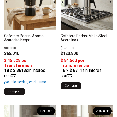
Cafetera Pedrini Aroma
Cafetera Pedrini Moka Steel
Antracita Negra
Acero Inox.
$81.300
$151.000
$65.040
$120.800
¡No te lo pierdas, es el último!
Comprar
Comprar
1
/
3
1
/
4
20
% OFF
20
% OFF