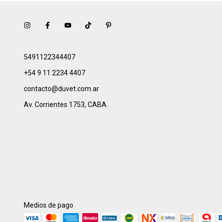
5491122344407
+54 9 11 2234 4407
contacto@duvet.com.ar
Av. Corrientes 1753, CABA.
Medios de pago