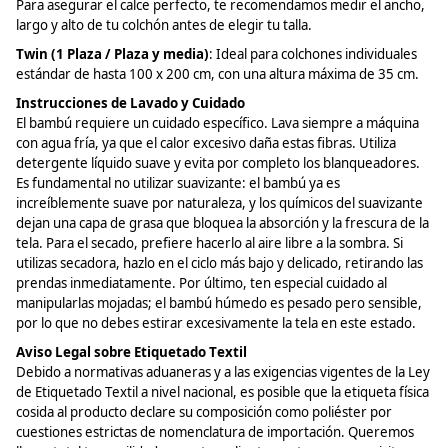
Para asegurar el calce perfecto, te recomendamos medir el ancho,
largo y alto de tu colchón antes de elegir tu talla.
Twin (1 Plaza / Plaza y media)
: Ideal para colchones individuales
estándar de hasta 100 x 200 cm, con una altura máxima de 35 cm.
Instrucciones de Lavado y Cuidado
El bambú requiere un cuidado específico. Lava siempre a máquina
con agua fría, ya que el calor excesivo daña estas fibras. Utiliza
detergente líquido suave y evita por completo los blanqueadores.
Es fundamental no utilizar suavizante: el bambú ya es
increíblemente suave por naturaleza, y los químicos del suavizante
dejan una capa de grasa que bloquea la absorción y la frescura de la
tela. Para el secado, prefiere hacerlo al aire libre a la sombra. Si
utilizas secadora, hazlo en el ciclo más bajo y delicado, retirando las
prendas inmediatamente. Por último, ten especial cuidado al
manipularlas mojadas; el bambú húmedo es pesado pero sensible,
por lo que no debes estirar excesivamente la tela en este estado.
Aviso Legal sobre Etiquetado Textil
Debido a normativas aduaneras y a las exigencias vigentes de la Ley
de Etiquetado Textil a nivel nacional, es posible que la etiqueta física
cosida al producto declare su composición como poliéster por
cuestiones estrictas de nomenclatura de importación. Queremos