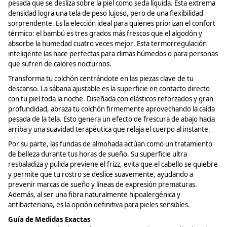
pesada que se desliza sobre la piel como seda líquida. Esta extrema
densidad logra una tela de peso
lujoso,
pero de una flexibilidad
sorprendente. Es la elección ideal para quienes priorizan el confort
térmico: el bambú es tres
grados más frescos
que el algodón y
absorbe la humedad cuatro veces mejor. Esta termorregulación
inteligente las hace perfectas para climas húmedos o para personas
que sufren de calores nocturnos.
Transforma tu colchón centrándote en las piezas clave de tu
descanso. La sábana ajustable es la superficie en contacto directo
con tu piel toda la noche. Diseñada con elásticos reforzados y gran
profundidad, abraza tu colchón firmemente aprovechando la caída
pesada de la tela. Esto genera un efecto de frescura de abajo hacia
arriba y una suavidad terapéutica que relaja el cuerpo al instante.
Por su parte, las fundas de almohada actúan como un tratamiento
de belleza durante tus horas de sueño. Su superficie ultra
resbaladiza y pulida previene el
frizz
, evita que el cabello se quiebre
y permite que tu rostro se deslice suavemente, ayudando a
prevenir marcas de sueño y líneas de expresión prematuras.
Además, al ser una fibra naturalmente hipoalergénica y
antibacteriana, es la opción definitiva para pieles sensibles.
Guía de Medidas Exactas