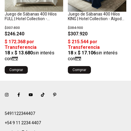
Juego de Sábanas 400 Hilos
Juego de Sábanas 400 Hilos
FULL | Hotel Collection -
KING | Hotel Collection - Algodón
Algodón Satén: Origen India
Satén: Origen India
$307.800
$384.900
$246.240
$307.920
Comprar
Comprar
5491122344407
+54 9 11 2234 4407