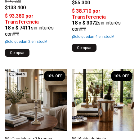
$148.222
$55.300
$133.400
¡Solo quedan
4
en stock!
¡Solo quedan
2
en stock!
1
/
2
1
/
2
GRATIS
10
% OFF
10
% OFF
W | Candelero x2 Bronce
W | Balde de Hielo