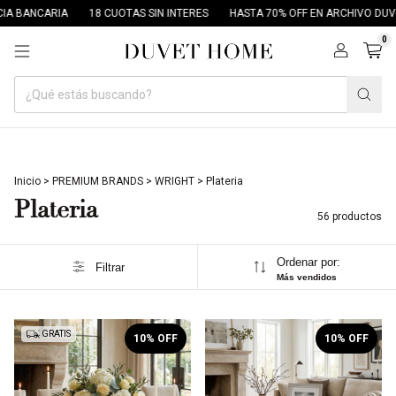
8 CUOTAS SIN INTERES
HASTA 70% OFF EN ARCHIVO DUVET
30% OFF PO
0
Inicio
>
PREMIUM BRANDS
>
WRIGHT
>
Plateria
Plateria
56 productos
Ordenar por:
Filtrar
Más vendidos
1
/
2
1
/
4
GRATIS
10
% OFF
10
% OFF