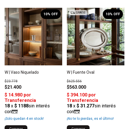
1
/
2
1
/
2
GRATIS
10
% OFF
10
% OFF
W | Vaso Niquelado
W | Fuente Oval
$23.778
$625.556
$21.400
$563.000
¡Solo quedan
4
en stock!
¡No te lo pierdas, es el último!