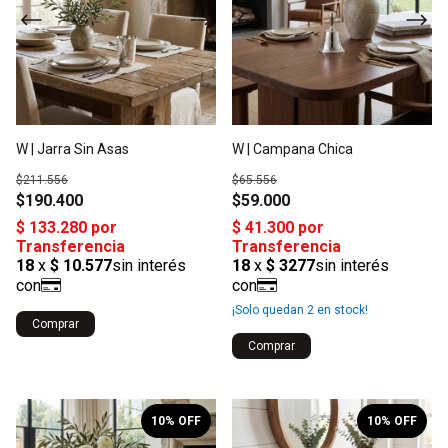
W | Jarra Sin Asas
W | Campana Chica
$211.556
$65.556
$190.400
$59.000
¡Solo quedan
2
en stock!
Comprar
1
/
2
1
/
2
10
% OFF
10
% OFF