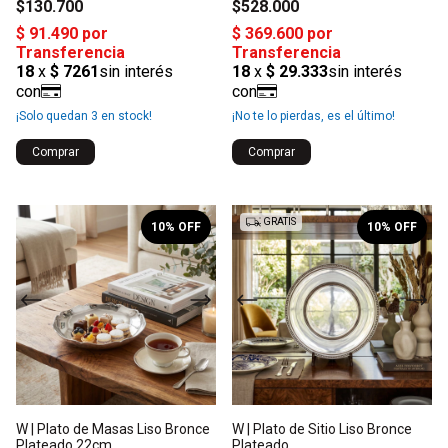
$130.700
$528.000
¡Solo quedan
3
en stock!
¡No te lo pierdas, es el último!
1
/
2
1
/
2
GRATIS
10
% OFF
10
% OFF
W | Plato de Masas Liso Bronce
W | Plato de Sitio Liso Bronce
Plateado 22cm
Plateado