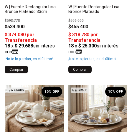
W | Fuente Rectangular Lisa
W | Fuente Rectangular Lisa
Bronce Plateado 33cm
Bronce Plateado
$593.778
$506.000
$534.400
$455.400
¡No te lo pierdas, es el último!
¡No te lo pierdas, es el último!
1
/
2
1
/
2
GRATIS
GRATIS
10
% OFF
10
% OFF