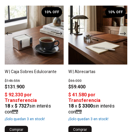
1
/
2
1
/
2
10
% OFF
10
% OFF
W | Caja Sobres Edulcorante
W | Abrecartas
$146.556
$66.000
$131.900
$59.400
¡Solo quedan
3
en stock!
¡Solo quedan
3
en stock!