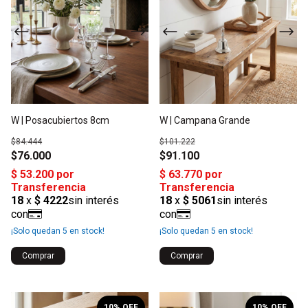
W | Posacubiertos 8cm
W | Campana Grande
$84.444
$101.222
$76.000
$91.100
¡Solo quedan
5
en stock!
¡Solo quedan
5
en stock!
1
/
2
1
/
2
10
% OFF
10
% OFF