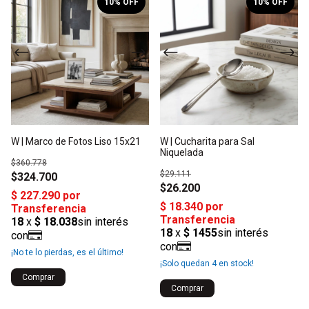
10
% OFF
10
% OFF
W | Marco de Fotos Liso 15x21
W | Cucharita para Sal
Niquelada
$360.778
$29.111
$324.700
$26.200
¡No te lo pierdas, es el último!
¡Solo quedan
4
en stock!