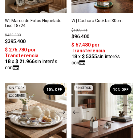
W | Marco de Fotos Niquelado
W | Cuchara Cocktail 30cm
Liso 18x24
$107.111
$439.333
$96.400
$395.400
1
/
2
1
/
2
SIN STOCK
SIN STOCK
10
% OFF
10
% OFF
GRATIS