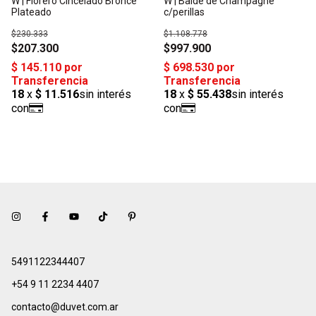
W | Florero Cincelado Bronce
W | Balde de Champagne
Plateado
c/perillas
$230.333
$1.108.778
$207.300
$997.900
5491122344407
+54 9 11 2234 4407
contacto@duvet.com.ar