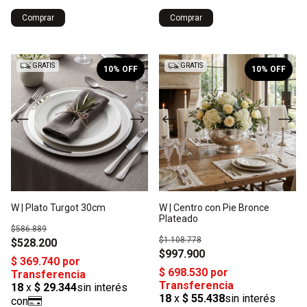
1
/
2
1
/
2
GRATIS
GRATIS
10
% OFF
10
% OFF
W | Plato Turgot 30cm
W | Centro con Pie Bronce
Plateado
$586.889
$1.108.778
$528.200
$997.900