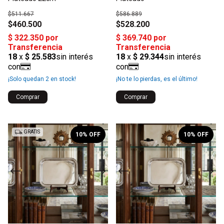
$511.667
$586.889
$460.500
$528.200
¡Solo quedan
2
en stock!
¡No te lo pierdas, es el último!
1
/
2
1
/
2
GRATIS
10
% OFF
10
% OFF