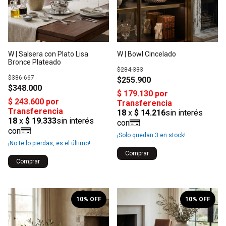
W | Salsera con Plato Lisa
W | Bowl Cincelado
Bronce Plateado
$284.333
$386.667
$255.900
$348.000
¡Solo quedan
3
en stock!
¡No te lo pierdas, es el último!
1
/
2
1
/
2
10
% OFF
10
% OFF