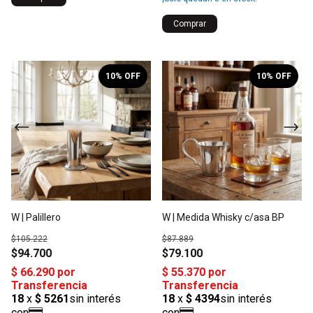
1
/
2
1
/
2
10
% OFF
10
% OFF
W | Palillero
W | Medida Whisky c/asa BP
$105.222
$87.889
$94.700
$79.100