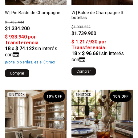
W | Pie Balde de Champagne
W | Balde de Champagne 3
botellas
$1.482.444
$1.933.222
$1.334.200
$1.739.900
¡No te lo pierdas, es el último!
1
/
2
1
/
2
SIN STOCK
SIN STOCK
10
% OFF
10
% OFF