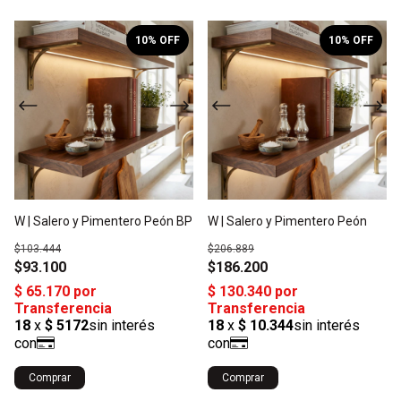
1
/
2
1
/
2
10
% OFF
10
% OFF
W | Salero y Pimentero Peón BP
W | Salero y Pimentero Peón
$103.444
$206.889
$93.100
$186.200