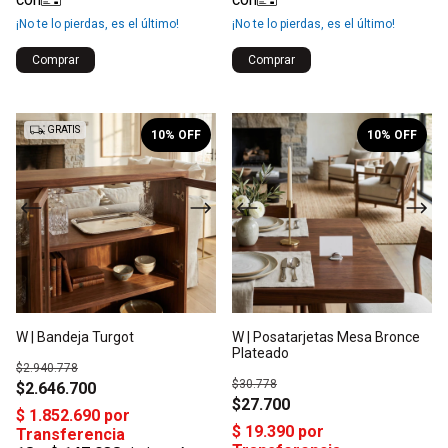
¡No te lo pierdas, es el último!
¡No te lo pierdas, es el último!
1
/
2
1
/
2
GRATIS
10
% OFF
10
% OFF
W | Bandeja Turgot
W | Posatarjetas Mesa Bronce
Plateado
$2.940.778
$30.778
$2.646.700
$27.700