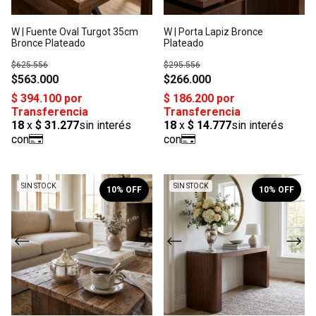
W | Fuente Oval Turgot 35cm
W | Porta Lapiz Bronce
Bronce Plateado
Plateado
$625.556
$295.556
$563.000
$266.000
1
/
2
1
/
2
SIN STOCK
SIN STOCK
10
% OFF
10
% OFF