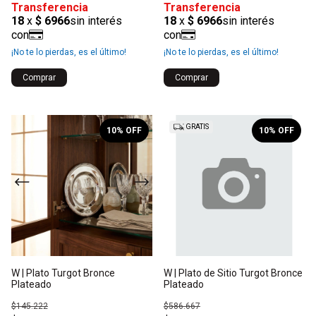
¡No te lo pierdas, es el último!
¡No te lo pierdas, es el último!
1
/
2
GRATIS
10
% OFF
10
% OFF
W | Plato Turgot Bronce
W | Plato de Sitio Turgot Bronce
Plateado
Plateado
$145.222
$586.667