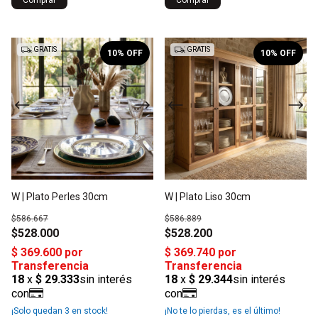
1
/
2
1
/
2
GRATIS
GRATIS
10
% OFF
10
% OFF
W | Plato Perles 30cm
W | Plato Liso 30cm
$586.667
$586.889
$528.000
$528.200
¡Solo quedan
3
en stock!
¡No te lo pierdas, es el último!