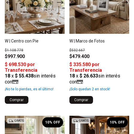
W | Centro con Pie
W | Marco de Fotos
$1.108.778
$532.667
$997.900
$479.400
¡No te lo pierdas, es el último!
¡Solo quedan
2
en stock!
Comprar
Comprar
1
/
4
1
/
2
GRATIS
GRATIS
10
% OFF
10
% OFF