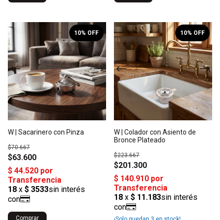
1
/
2
1
/
2
10
% OFF
10
% OFF
W | Sacarinero con Pinza
W | Colador con Asiento de
Bronce Plateado
$70.667
$223.667
$63.600
$201.300
¡Solo quedan
3
en stock!