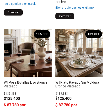
¡Solo quedan
3
en stock!
¡No te lo pierdas, es el último!
1
/
2
1
/
2
10
% OFF
10
% OFF
W | Posa Botellas Liso Bronce
W | Plato Rayado Sin Moldura
Plateado
Bronce Plateado
$139.333
$139.333
$125.400
$125.400