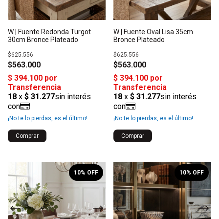
W | Fuente Redonda Turgot
W | Fuente Oval Lisa 35cm
30cm Bronce Plateado
Bronce Plateado
$625.556
$625.556
$563.000
$563.000
¡No te lo pierdas, es el último!
¡No te lo pierdas, es el último!
1
/
2
1
/
2
10
% OFF
10
% OFF