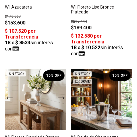
W | Azucarera
W | Florero Liso Bronce
Plateado
$170.667
$210.444
$153.600
$189.400
1
/
2
1
/
2
SIN STOCK
SIN STOCK
10
% OFF
10
% OFF
GRATIS