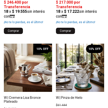
¡No te lo pierdas, es el último!
¡No te lo pierdas, es el último!
1
/
2
1
/
2
10
% OFF
10
% OFF
W | Cremera Lisa Bronce
W | Pinza de Hielo
Plateado
$61.444