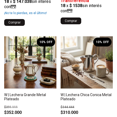
¡No te lo pierdas, es el último!
1
/
2
1
/
2
10
% OFF
10
% OFF
W | Lechera Grande Metal
W | Lechera Chica Conica Metal
Plateado
Plateado
$391.111
$344.444
$352.000
$310.000