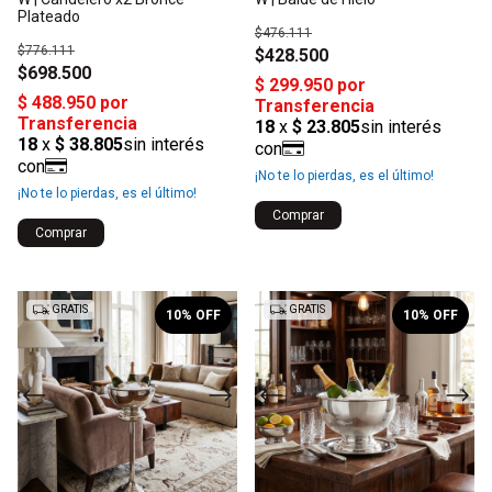
Plateado
$476.111
$776.111
$428.500
$698.500
¡No te lo pierdas, es el último!
¡No te lo pierdas, es el último!
1
/
2
1
/
2
GRATIS
GRATIS
10
% OFF
10
% OFF