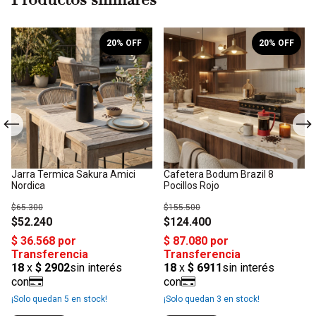
20
% OFF
20
% OFF
Jarra Termica Sakura Amici
Cafetera Bodum Brazil 8
Nordica
Pocillos Rojo
$65.300
$155.500
$52.240
$124.400
¡Solo quedan
5
en stock!
¡Solo quedan
3
en stock!