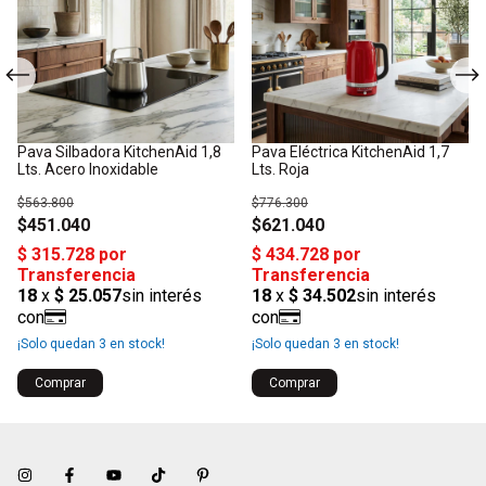
Pava Silbadora KitchenAid 1,8
Pava Eléctrica KitchenAid 1,7
Lts. Acero Inoxidable
Lts. Roja
$563.800
$776.300
$451.040
$621.040
¡Solo quedan
3
en stock!
¡Solo quedan
3
en stock!
Comprar