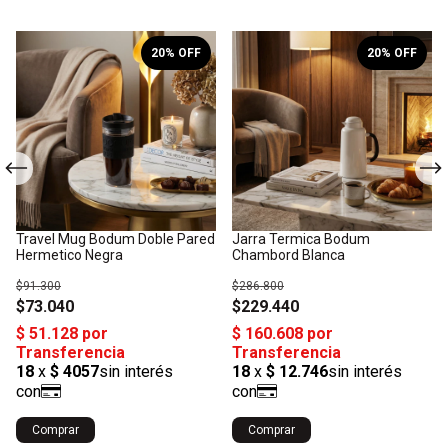
20
% OFF
20
% OFF
Travel Mug Bodum Doble Pared
Jarra Termica Bodum
Hermetico Negra
Chambord Blanca
$91.300
$286.800
$73.040
$229.440
Comprar
Comprar