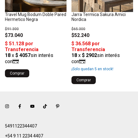
Travel Mug Bodum Doble Pared
Jarra Termica Sakura Amici
Hermetico Negra
Nordica
$91.300
$65.300
$73.040
$52.240
¡Solo quedan
5
en stock!
Comprar
Comprar
5491122344407
+54 9 11 2234 4407