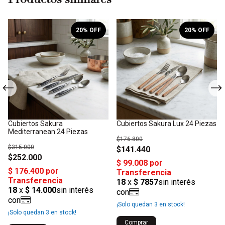
20
% OFF
20
% OFF
Cubiertos Sakura
Cubiertos Sakura Lux 24 Piezas
Mediterranean 24 Piezas
$176.800
$315.000
$141.440
$252.000
¡Solo quedan
3
en stock!
¡Solo quedan
3
en stock!
Comprar