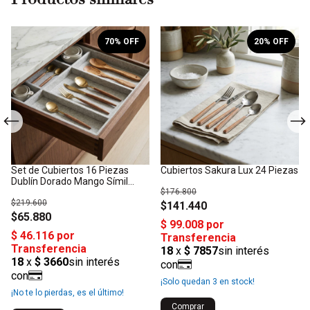
70
% OFF
20
% OFF
Set de Cubiertos 16 Piezas
Cubiertos Sakura Lux 24 Piezas
Dublín Dorado Mango Símil
Madera
$176.800
$219.600
$141.440
$65.880
¡Solo quedan
3
en stock!
¡No te lo pierdas, es el último!
Comprar