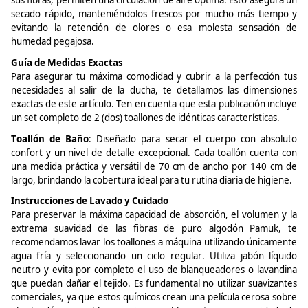
sus fibras, permiten una circulación de aire óptima. Esto asegura un
secado rápido, manteniéndolos frescos por mucho más tiempo y
evitando la retención de olores o esa molesta sensación de
humedad pegajosa.
Guía de Medidas Exactas
Para asegurar tu máxima comodidad y cubrir a la perfección tus
necesidades al salir de la ducha, te detallamos las dimensiones
exactas de este artículo. Ten en cuenta que esta publicación incluye
un set completo de 2 (dos)
toallones
de idénticas características.
Toallón
de Baño
: Diseñado para secar el cuerpo con absoluto
confort y un nivel de detalle excepcional. Cada
toallón
cuenta con
una medida práctica y versátil de 70 cm de ancho por 140 cm de
largo, brindando la cobertura ideal para tu rutina diaria de higiene.
Instrucciones de Lavado y Cuidado
Para preservar la máxima capacidad de absorción, el volumen y la
extrema suavidad de las fibras de puro algodón
Pamuk
, te
recomendamos lavar los
toallones
a máquina utilizando únicamente
agua fría y seleccionando un ciclo regular. Utiliza jabón líquido
neutro y evita por completo el uso de blanqueadores o lavandina
que puedan dañar el tejido. Es fundamental no utilizar suavizantes
comerciales, ya que estos químicos crean una película cerosa sobre