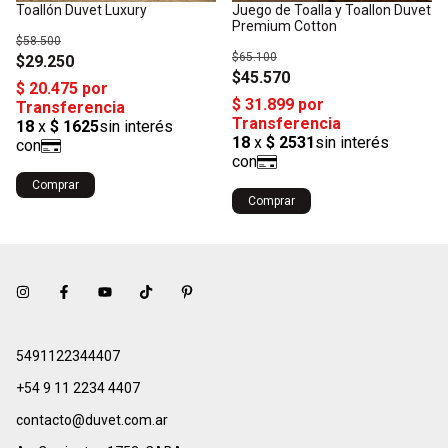
Toallón Duvet Luxury
Juego de Toalla y Toallon Duvet
Premium Cotton
$58.500
$65.100
$29.250
$45.570
Comprar
Comprar
5491122344407
+54 9 11 2234 4407
contacto@duvet.com.ar