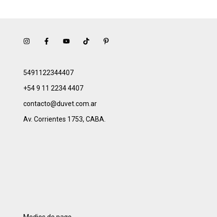
5491122344407
+54 9 11 2234 4407
contacto@duvet.com.ar
Av. Corrientes 1753, CABA.