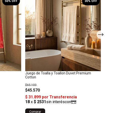
50
% OFF
30
% OFF
Juego de Toalla y Toallon Duvet Premium
Jueg
Cotton
Clás
$65.100
$127
$45.570
$11
Comprar
Co