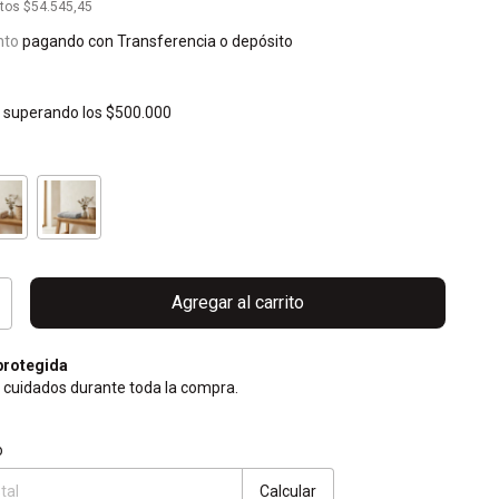
stos
$54.545,45
nto
pagando con Transferencia o depósito
s
superando los
$500.000
rotegida
 cuidados durante toda la compra.
CP:
Cambiar CP
o
Calcular