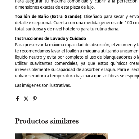
Para asegurar tu máxima comodidad y cubrir a la perfección t
dimensiones exactas de esta pieza de lujo.
Toallón
de Baño (
Extra Grande
)
: Diseñado para secar y envo
detalle excepcional.
Cuenta con una medida generosa de 100 cm 
total, suntuosa y de nivel hotelero para tu rutina diaria.
Instrucciones de Lavado y Cuidado
Para preservar la máxima capacidad de absorción, el volumen y l
te recomendamos lavar el
toallón
a máquina utilizando únicamente
líquido neutro y evita por completo el uso de blanqueadores o 
utilizar suavizantes comerciales, ya que estos químicos cr
irreversiblemente su capacidad de absorber el agua. Para el secado
utilizar secadora a temperatura baja para que las fibras se espo
Las imágenes son ilustrativas.
Productos similares