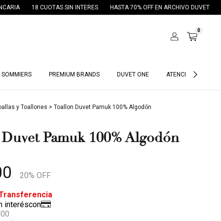
18 CUOTAS SIN INTERES
HASTA 70% OFF EN ARCHIVO DUVET
30% OFF 
0
 SOMMIERS
PREMIUM BRANDS
DUVET ONE
ATENCIÓN HOTELES
oallas y Toallones
>
Toallon Duvet Pamuk 100% Algodón
n Duvet Pamuk 100% Algodón
00
20
% OFF
500