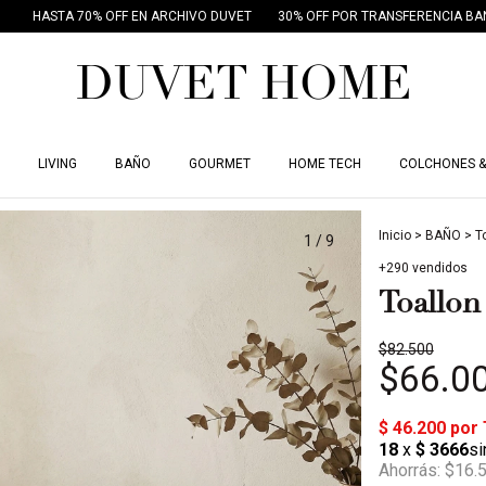
TA 70% OFF EN ARCHIVO DUVET
30% OFF POR TRANSFERENCIA BANCARIA
LIVING
BAÑO
GOURMET
HOME TECH
COLCHONES &
Inicio
>
BAÑO
>
T
1
/
9
+290 vendidos
Toallo
$82.500
$66.0
Ahorrás:
$16.