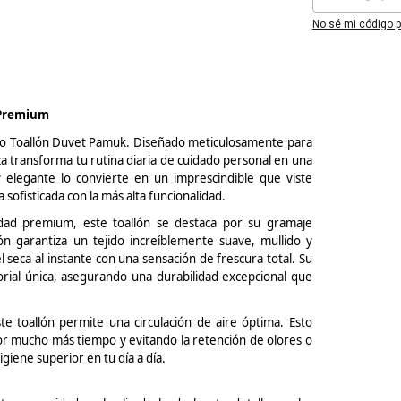
No sé mi código p
 Premium
vo
Toallón
Duvet
Pamuk
. Diseñado meticulosamente para
 transforma tu rutina diaria de cuidado personal en una
y elegante lo convierte en un imprescindible que viste
sofisticada con la más alta funcionalidad.
dad premium, este
toallón
se destaca por su gramaje
 garantiza un tejido increíblemente suave, mullido y
seca al instante con una sensación de frescura total. Su
sorial única, asegurando una durabilidad excepcional que
este
toallón
permite una circulación de aire óptima. Esto
or mucho más tiempo y evitando la retención de olores o
iene superior en tu día a día.