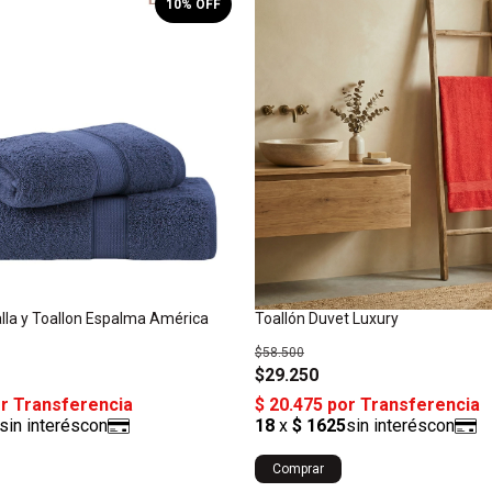
10
% OFF
lla y Toallon Espalma América
Toallón Duvet Luxury
$58.500
$29.250
Comprar