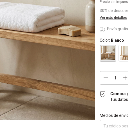
Precio sin impue
30% de descue
Ver más detalles
Envío grati
Color:
Blanco
Compra p
Tus datos
Entregas para el 
Medios de enví