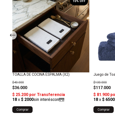
OFF
10
% OFF
c
TOALLA DE COCINA ESPALMA (X2)
Juego de Toa
$40.000
$130.000
$36.000
$117.000
Comprar
Comprar