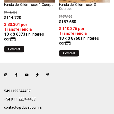
Funda de Sillón Tusor 1 Cuerpo
Funda de Sillón Tusor 3
Cuerpos
$143.400
$197.100
$114.720
$157.680
Comprar
Comprar
5491122344407
+54 9 11 2234 4407
contacto@duvet.com.ar