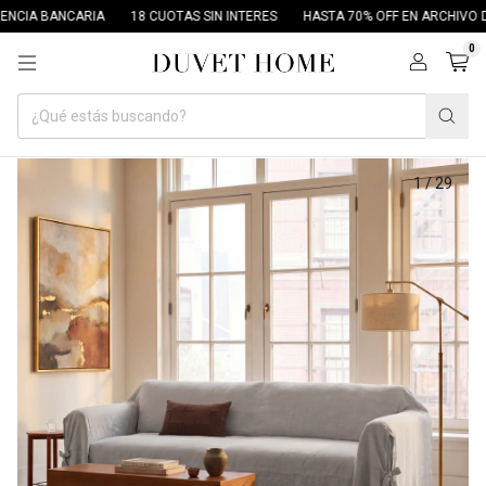
IA BANCARIA
18 CUOTAS SIN INTERES
HASTA 70% OFF EN ARCHIVO DUV
0
1
/
29