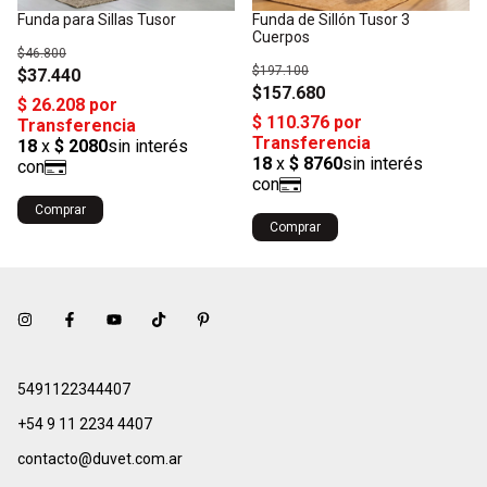
Funda para Sillas Tusor
Funda de Sillón Tusor 3
Cuerpos
$46.800
$197.100
$37.440
$157.680
Comprar
Comprar
5491122344407
+54 9 11 2234 4407
contacto@duvet.com.ar