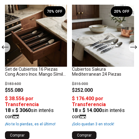
70
% OFF
20
% OFF
Set de Cubiertos 16 Piezas
Cubiertos Sakura
Cong Acero Inox. Mango Símil
Mediterranean 24 Piezas
Madera
$183.600
$315.000
$55.080
$252.000
¡No te lo pierdas, es el último!
¡Solo quedan
3
en stock!
Comprar