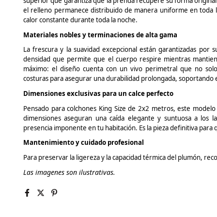
superior que garantiza que la prenda recupere su forma original 
el relleno permanece distribuido de manera uniforme en toda la
calor constante durante toda la noche.
Materiales nobles y terminaciones de alta gama
La frescura y la suavidad excepcional están garantizadas por 
densidad que permite que el cuerpo respire mientras mantiene
máximo: el diseño cuenta con un vivo perimetral que no solo 
costuras para asegurar una durabilidad prolongada, soportando e
Dimensiones exclusivas para un calce perfecto
Pensado para colchones King Size de 2x2 metros, este modelo
dimensiones aseguran una caída elegante y suntuosa a los l
presencia imponente en tu habitación. Es la pieza definitiva para 
Mantenimiento y cuidado profesional
Para preservar la ligereza y la capacidad térmica del plumón, re
Las imagenes son ilustrativas.