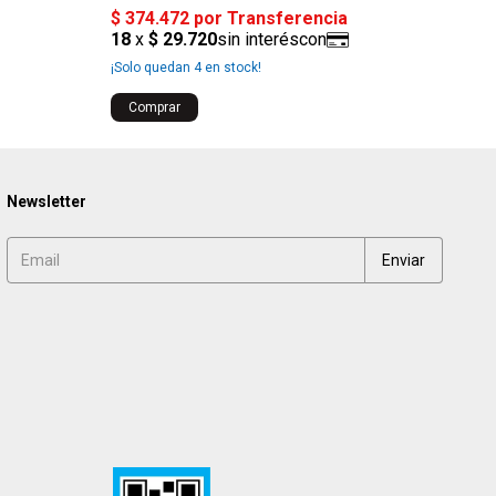
Co
¡Solo quedan
4
en stock!
Comprar
Newsletter