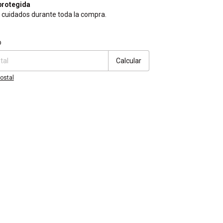
rotegida
 cuidados durante toda la compra.
CP:
Cambiar CP
o
Calcular
ostal