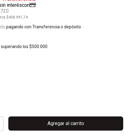
.720
stos
$408.991,74
nto
pagando con Transferencia o depósito
s
superando los
$500.000