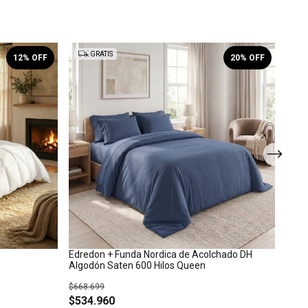
GRATIS
12
% OFF
20
% OFF
Edredon + Funda Nordica de Acolchado DH
Edre
Algodón Saten 600 Hilos Queen
$1.10
$668.699
$97
$534.960