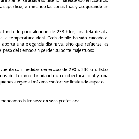
al instante. Gracias a su diseño
matelaseado
en cuadros,
 superficie, eliminando las zonas frías y asegurando un
su funda de puro algodón de 233 hilos, una tela de alta
 la temperatura ideal. Cada detalle ha sido cuidado al
aporta una elegancia distintiva, sino que refuerza las
l paso del tiempo sin perder su porte majestuoso.
 cuenta con medidas generosas de 290 x 230 cm. Estas
ados de la cama, brindando una cobertura total y una
quienes exigen el máximo confort sin límites de espacio.
comendamos la limpieza en seco profesional.