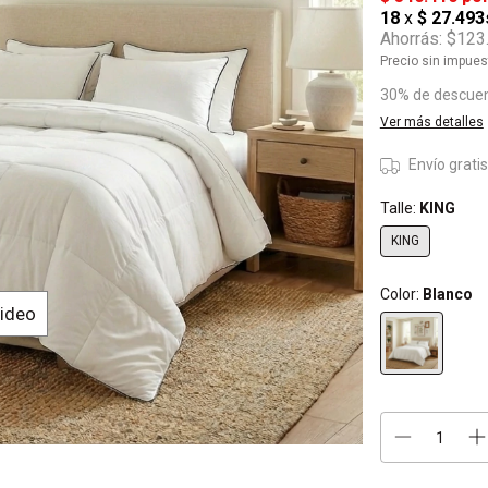
Ahorrás:
$123
Precio sin impue
30% de descue
Ver más detalles
Envío grati
Talle:
KING
KING
Color:
Blanco
Video