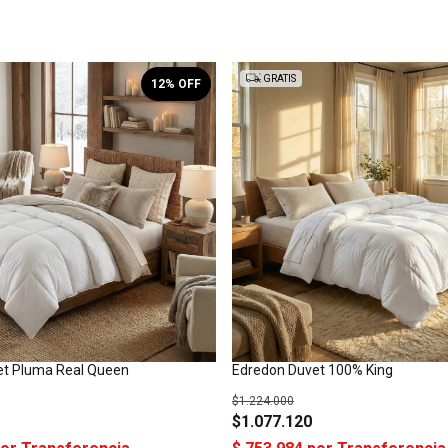
GRATIS
12
% OFF
et Pluma Real Queen
Edredon Duvet 100% King
$1.224.000
$1.077.120