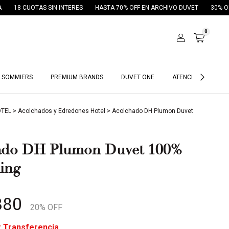
 SIN INTERES
HASTA 70% OFF EN ARCHIVO DUVET
30% OFF POR TRANSF
0
 SOMMIERS
PREMIUM BRANDS
DUVET ONE
ATENCIÓN HOTELES
OTEL
>
Acolchados y Edredones Hotel
>
Acolchado DH Plumon Duvet
ado DH Plumon Duvet 100%
ing
880
20
% OFF