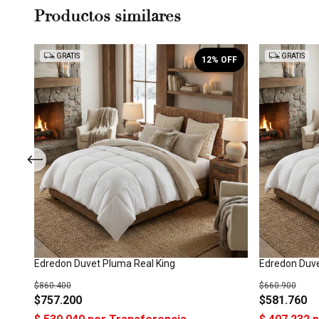
Productos similares
GRATIS
GRATIS
OFF
12
% OFF
Edredon Duvet Pluma Real King
Edredon Duv
$860.400
$660.900
$757.200
$581.760