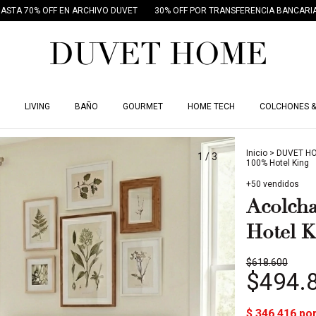
EN ARCHIVO DUVET
30% OFF POR TRANSFERENCIA BANCARIA
18 CUOTAS
LIVING
BAÑO
GOURMET
HOME TECH
COLCHONES &
Inicio
>
DUVET H
1
/
3
100% Hotel King
+50 vendidos
Acolch
Hotel K
$618.600
$494.