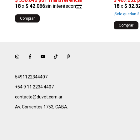
¡Solo quedan
3
Comprar
Comprar
5491122344407
+54 9 11 2234 4407
contacto@duvet.com.ar
Av. Corrientes 1753, CABA.