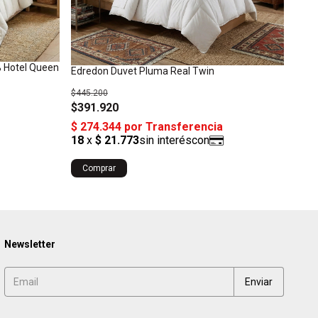
 Hotel Queen
Edredon Duvet Pluma Real Twin
Edre
$445.200
$1.10
$391.920
$97
Comprar
Co
Newsletter