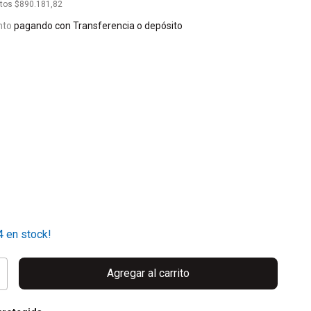
stos
$890.181,82
nto
pagando con Transferencia o depósito
s
4
en stock!