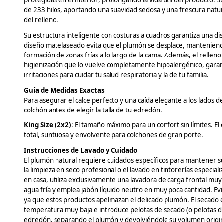
protegidas en el interior, prolongando la vida útil del producto.
de 233 hilos, aportando una suavidad sedosa y una frescura natural
del relleno.
Su estructura inteligente con costuras a cuadros garantiza una d
diseño
matelaseado
evita que el plumón se desplace, mantenien
formación de zonas frías a lo largo de la cama.
Además, el relleno
higienización que lo vuelve completamente hipoalergénico, garan
irritaciones para cuidar tu salud respiratoria y la de tu familia.
Guía de Medidas Exactas
Para asegurar el calce perfecto y una caída elegante a los lados
colchón antes de elegir la talla de tu edredón.
King
Size
(2x2)
: El tamaño máximo para un confort sin límites. 
total, suntuosa y envolvente para colchones de gran porte.
Instrucciones de Lavado y Cuidado
El plumón natural requiere cuidados específicos para mantener s
la limpieza en seco profesional o el lavado en tintorerías especia
en casa, utiliza exclusivamente una lavadora de carga frontal muy
agua fría y emplea jabón líquido neutro en muy poca cantidad.
Ev
ya que estos productos apelmazan el delicado plumón.
El secado 
temperatura muy baja e introduce pelotas de secado (o pelotas d
edredón, separando el plumón y devolviéndole su volumen origin