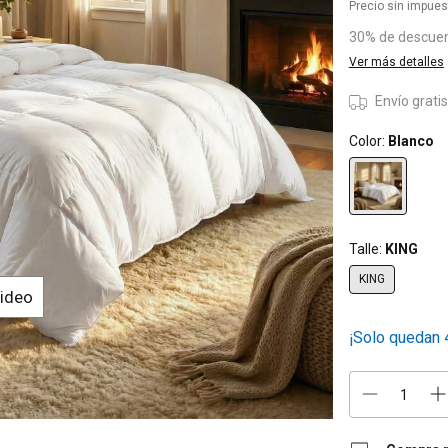
Precio sin impue
30% de descue
Ver más detalles
Envío grati
Color:
Blanco
Talle:
KING
KING
Video
¡Solo quedan