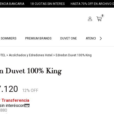
ANCARIA
18 CUOTAS SIN INTERES
HASTA 70% OFF EN ARCHIVO DUVET
0
 SOMMIERS
PREMIUM BRANDS
DUVET ONE
ATENCIÓN HOTELES
OTEL
>
Acolchados y Edredones Hotel
>
Edredon Duvet 100% King
n Duvet 100% King
7.120
12
% OFF
.880