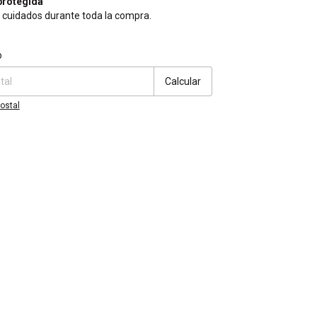
rotegida
 cuidados durante toda la compra.
CP:
Cambiar CP
o
Calcular
ostal