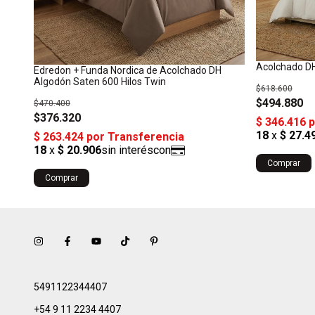
Acolchado DH
Edredon + Funda Nordica de Acolchado DH
Algodón Saten 600 Hilos Twin
$618.600
$494.880
$470.400
$376.320
Comprar
Comprar
5491122344407
+54 9 11 2234 4407