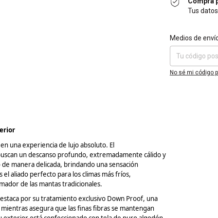
Compra p
Tus datos
Entregas para el 
Medios de enví
No sé mi código p
erior
en una experiencia de lujo absoluto. El
s buscan un descanso profundo, extremadamente cálido y
o de manera delicada, brindando una sensación
l aliado perfecto para los climas más fríos,
umador de las mantas tradicionales.
destaca por su tratamiento exclusivo Down
Proof
, una
mientras asegura que las finas fibras se mantengan