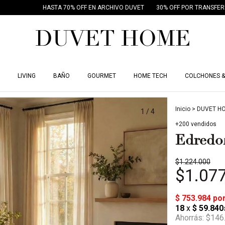
HASTA 70% OFF EN ARCHIVO DUVET
30% OFF POR TRANSFERENCIA B
LIVING
BAÑO
GOURMET
HOME TECH
COLCHONES &
Inicio
>
DUVET H
1
/
4
+200 vendidos
Edredo
$1.224.000
$1.07
Ahorrás:
$146