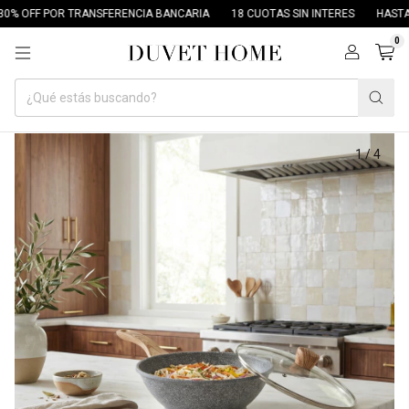
 OFF POR TRANSFERENCIA BANCARIA
18 CUOTAS SIN INTERES
HASTA 70
0
1
/
4