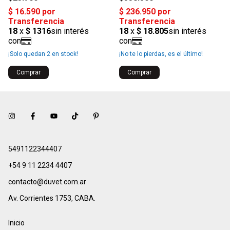
¡Solo quedan
2
en stock!
¡No te lo pierdas, es el último!
5491122344407
+54 9 11 2234 4407
contacto@duvet.com.ar
Av. Corrientes 1753, CABA.
Inicio