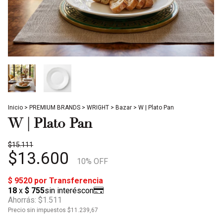
Inicio
>
PREMIUM BRANDS
>
WRIGHT
>
Bazar
>
W | Plato Pan
W | Plato Pan
$15.111
$13.600
10
% OFF
Ahorrás:
$1.511
Precio sin impuestos
$11.239,67