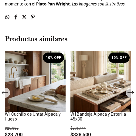
momento con el
Plato Pan Wright
.
Las imágenes son ilustrativas.
Productos similares
10
% OFF
10
% OFF
W | Cuchillo de Untar Alpaca y
W | Bandeja Alpaca y Esterilla
Hueso
45x30
$26.333
$376.111
$23.700
$338.500