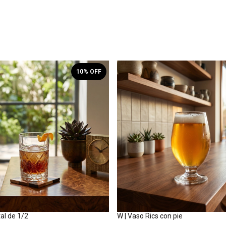
10
% OFF
tal de 1/2
W | Vaso Rics con pie