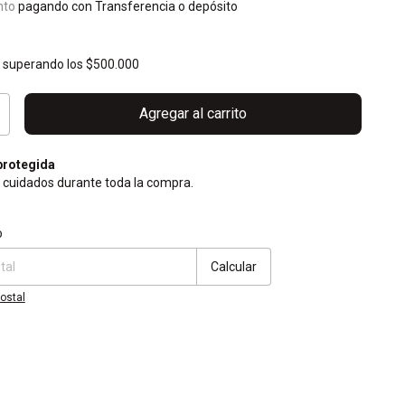
nto
pagando con Transferencia o depósito
s
superando los
$500.000
rotegida
 cuidados durante toda la compra.
CP:
Cambiar CP
o
Calcular
ostal