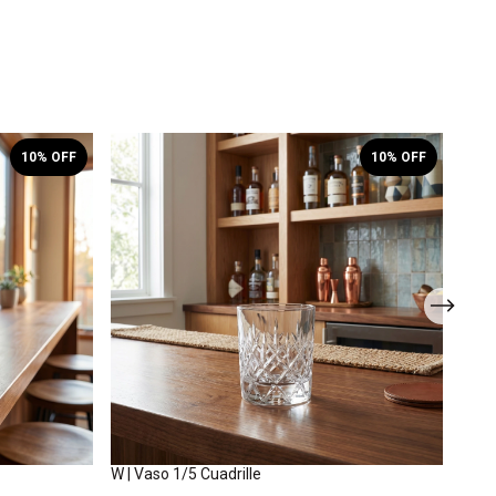
10
% OFF
10
% OFF
W | Vaso 1/5 Cuadrille
W | V