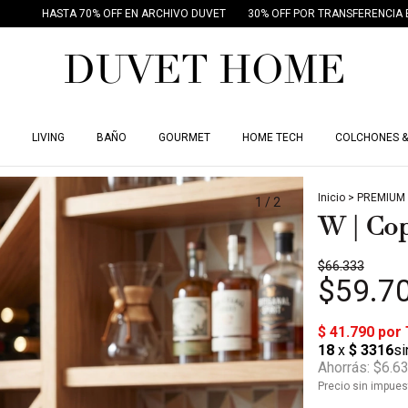
ASTA 70% OFF EN ARCHIVO DUVET
30% OFF POR TRANSFERENCIA BANCARI
LIVING
BAÑO
GOURMET
HOME TECH
COLCHONES &
Inicio
>
PREMIUM
1
/
2
W | Cop
$66.333
$59.7
Ahorrás:
$6.6
Precio sin impue