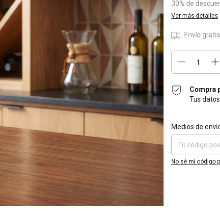
30% de descue
Ver más detalles
Envío grati
Compra p
Tus datos
Entregas para el 
Medios de enví
No sé mi código p