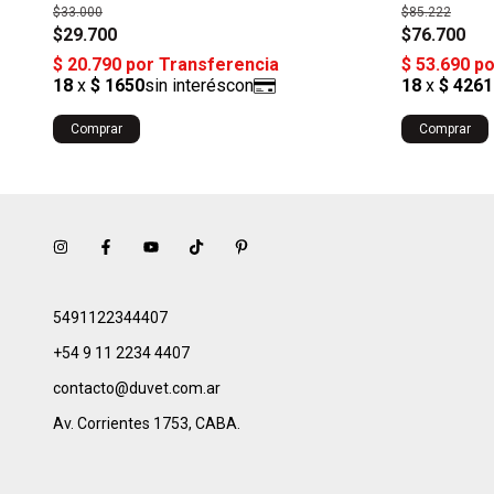
$33.000
$85.222
$29.700
$76.700
Comprar
Comprar
5491122344407
+54 9 11 2234 4407
contacto@duvet.com.ar
Av. Corrientes 1753, CABA.