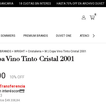
A
18 CUOTAS SIN INTERES
HASTA 70% OFF EN ARCHIVO DUVET
30% O
0
 SOMMIERS
PREMIUM BRANDS
DUVET ONE
ATENCIÓN HOTELES
 BRANDS
>
WRIGHT
>
Cristaleria
>
W | Copa Vino Tinto Cristal 2001
a Vino Tinto Cristal 2001
00
10
% OFF
33
stos
$49.338,84