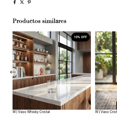
Productos similares
OFF
10
% OFF
W | Vaso Whisky Cristal
W | Vaso Cris