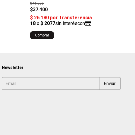
$41.556
$41.
$37.400
$37
Newsletter