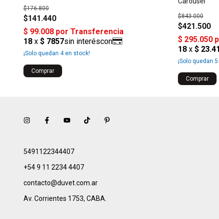
Carousel
$176.800
$843.000
$141.440
$421.500
¡Solo quedan
4
en stock!
¡Solo quedan
5
Comprar
5491122344407
+54 9 11 2234 4407
contacto@duvet.com.ar
Av. Corrientes 1753, CABA.