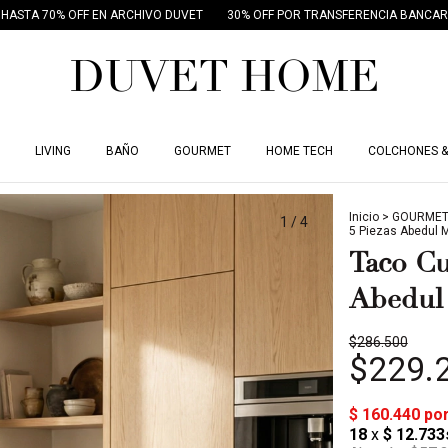
FF EN ARCHIVO DUVET
30% OFF POR TRANSFERENCIA BANCARIA
18 CUO
LIVING
BAÑO
GOURMET
HOME TECH
COLCHONES &
Inicio
>
GOURME
1
/
4
5 Piezas Abedul
Taco Cu
Abedul
$286.500
$229.