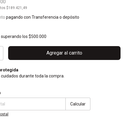
300
stos
$189.421,49
nto
pagando con Transferencia o depósito
s
superando los
$500.000
rotegida
 cuidados durante toda la compra.
CP:
Cambiar CP
o
Calcular
ostal