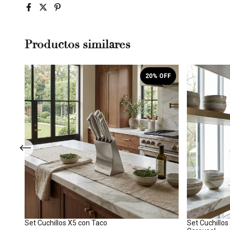
Productos similares
OFF
20
% OFF
o
Set Cuchillos X5 con Taco
Set Cuchillo