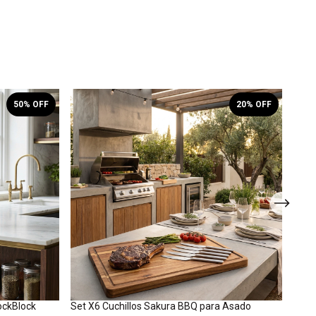
50
% OFF
20
% OFF
ockBlock
Set X6 Cuchillos Sakura BBQ para Asado
Taco