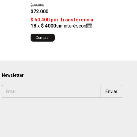
$90.000
$225
$72.000
$18
¡No te
Co
Newsletter