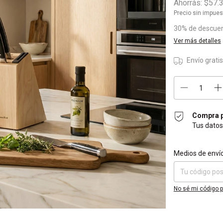
Ahorrás:
$57.
Precio sin impue
30% de descue
Ver más detalles
Envío grati
Compra p
Tus datos
Entregas para el 
Medios de enví
No sé mi código p