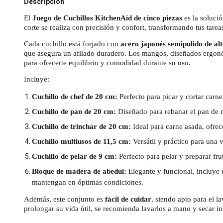
Descripción
El
Juego de Cuchillos KitchenAid de cinco piezas
es la solució
corte se realiza con precisión y confort, transformando tus tare
Cada cuchillo está forjado con
acero japonés semipulido de al
que asegura un afilado duradero. Los mangos, diseñados ergon
para ofrecerte equilibrio y comodidad durante su uso.
Incluye:
Cuchillo de chef de 20 cm:
Perfecto para picar y cortar carne
Cuchillo de pan de 20 cm:
Diseñado para rebanar el pan de m
Cuchillo de trinchar de 20 cm:
Ideal para carne asada, ofrec
Cuchillo multiusos de 11,5 cm:
Versátil y práctico para una v
Cuchillo de pelar de 9 cm:
Perfecto para pelar y preparar fru
Bloque de madera de abedul:
Elegante y funcional, incluye u
mantengan en óptimas condiciones.
Además, este conjunto es
fácil de cuidar
, siendo apto para el la
prolongar su vida útil, se recomienda lavarlos a mano y secar 