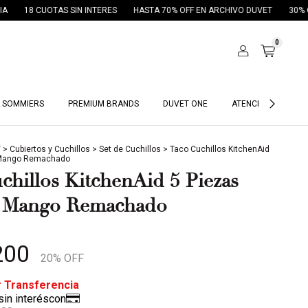
TAS SIN INTERES
HASTA 70% OFF EN ARCHIVO DUVET
30% OFF POR TRA
0
 SOMMIERS
PREMIUM BRANDS
DUVET ONE
ATENCIÓN HOTELES
T
>
Cubiertos y Cuchillos
>
Set de Cuchillos
>
Taco Cuchillos KitchenAid
 Mango Remachado
chillos KitchenAid 5 Piezas
 Mango Remachado
200
20
% OFF