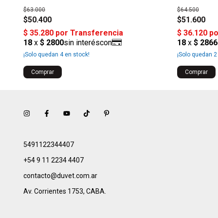
$63.000
$64.500
$50.400
$51.600
¡Solo quedan
4
en stock!
¡Solo quedan
2
5491122344407
+54 9 11 2234 4407
contacto@duvet.com.ar
Av. Corrientes 1753, CABA.