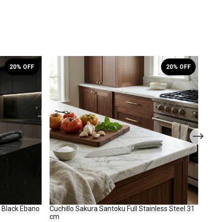
20
% OFF
20
% OFF
s Black Ebano
Cuchillo Sakura Santoku Full Stainless Steel 31
Cuch
cm
15 c