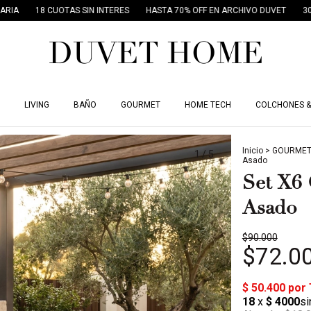
18 CUOTAS SIN INTERES
HASTA 70% OFF EN ARCHIVO DUVET
30% OFF P
LIVING
BAÑO
GOURMET
HOME TECH
COLCHONES &
Inicio
>
GOURME
1
/
5
Asado
Set X6 
Asado
$90.000
$72.0