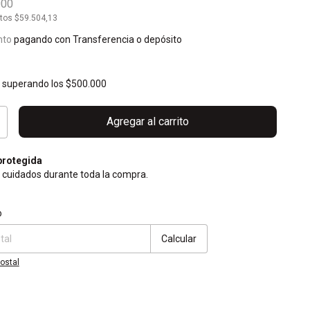
000
stos
$59.504,13
nto
pagando con Transferencia o depósito
s
superando los
$500.000
rotegida
 cuidados durante toda la compra.
CP:
Cambiar CP
o
Calcular
ostal