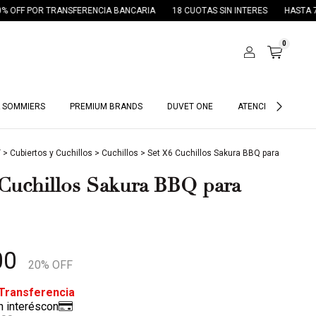
OR TRANSFERENCIA BANCARIA
18 CUOTAS SIN INTERES
HASTA 70% OFF 
0
 SOMMIERS
PREMIUM BRANDS
DUVET ONE
ATENCIÓN HOTELES
T
>
Cubiertos y Cuchillos
>
Cuchillos
>
Set X6 Cuchillos Sakura BBQ para
Cuchillos Sakura BBQ para
00
20
% OFF