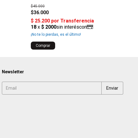
$45.000
$77.
$36.000
$62
¡No te lo pierdas, es el último!
Newsletter