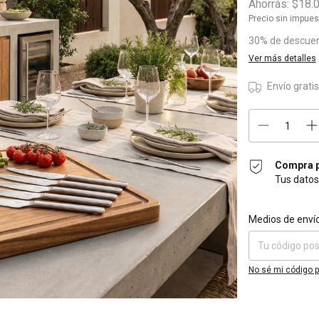
Ahorrás:
$18.
Precio sin impue
30% de descue
Ver más detalles
Envío grati
Compra p
Tus datos
Entregas para el 
Medios de enví
No sé mi código p