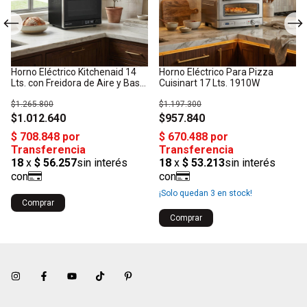
Horno Eléctrico Kitchenaid 14
Horno Eléctrico Para Pizza
Lts. con Freidora de Aire y Base
Cuisinart 17 Lts. 1910W
para Pizza
$1.265.800
$1.197.300
$1.012.640
$957.840
¡Solo quedan
3
en stock!
Comprar
Comprar