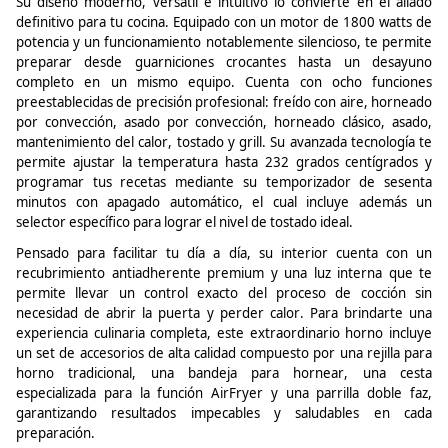
Su diseño moderno, versátil e intuitivo lo convierte en el aliado
definitivo para tu cocina. Equipado con un motor de 1800 watts de
potencia y un funcionamiento notablemente silencioso, te permite
preparar desde guarniciones crocantes hasta un desayuno
completo en un mismo equipo. Cuenta con ocho funciones
preestablecidas de precisión profesional: freído con aire, horneado
por convección, asado por convección, horneado clásico, asado,
mantenimiento del calor, tostado y grill. Su avanzada tecnología te
permite ajustar la temperatura hasta 232 grados centígrados y
programar tus recetas mediante su temporizador de sesenta
minutos con apagado automático, el cual incluye además un
selector específico para lograr el nivel de tostado ideal.
Pensado para facilitar tu día a día, su interior cuenta con un
recubrimiento antiadherente premium y una luz interna que te
permite llevar un control exacto del proceso de cocción sin
necesidad de abrir la puerta y perder calor.
Para brindarte una
experiencia culinaria completa, este extraordinario horno incluye
un set de accesorios de alta calidad compuesto por una rejilla para
horno tradicional, una bandeja para hornear, una cesta
especializada para la función
AirFryer
y una parrilla doble faz,
garantizando resultados impecables y saludables en cada
preparación.