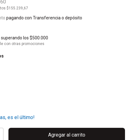
960
stos
$155.239,67
nto
pagando con Transferencia o depósito
s
superando los
$500.000
le con otras promociones
os
as, es el último!