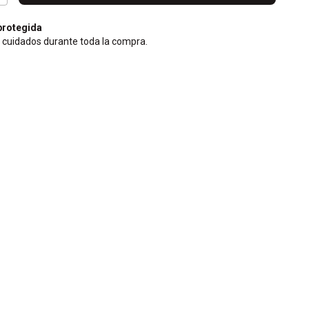
rotegida
 cuidados durante toda la compra.
CP:
Cambiar CP
Calcular