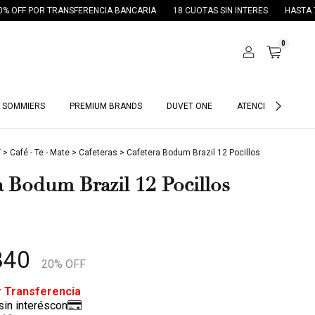
SFERENCIA BANCARIA
18 CUOTAS SIN INTERES
HASTA 70% OFF EN ARCH
0
 SOMMIERS
PREMIUM BRANDS
DUVET ONE
ATENCIÓN HOTELES
T
>
Café - Te - Mate
>
Cafeteras
>
Cafetera Bodum Brazil 12 Pocillos
a Bodum Brazil 12 Pocillos
840
20
% OFF