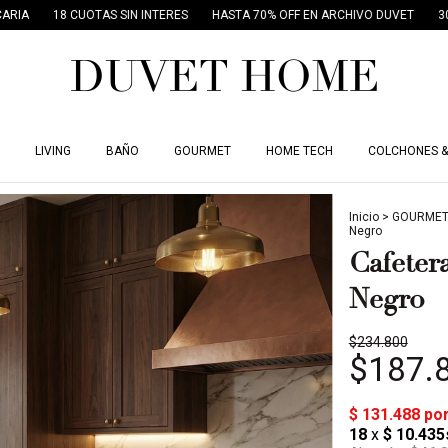
AS SIN INTERES
HASTA 70% OFF EN ARCHIVO DUVET
30% OFF POR TRAN
LIVING
BAÑO
GOURMET
HOME TECH
COLCHONES &
Inicio
>
GOURME
Negro
Cafeter
Negro
$234.800
$187.