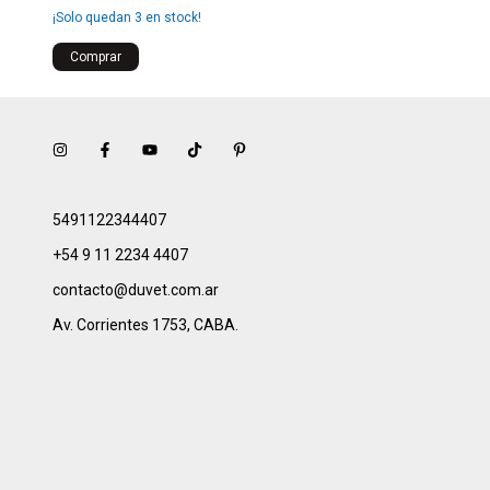
¡Solo quedan
3
en stock!
5491122344407
+54 9 11 2234 4407
contacto@duvet.com.ar
Av. Corrientes 1753, CABA.