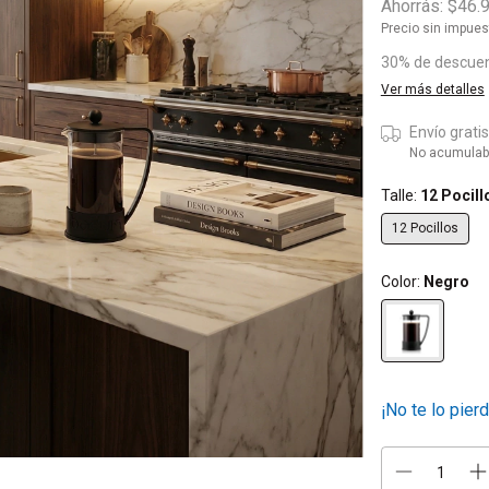
Ahorrás:
$46.
Precio sin impue
30% de descue
Ver más detalles
Envío grati
No acumulab
Talle:
12 Pocill
12 Pocillos
Color:
Negro
¡No te lo pierd