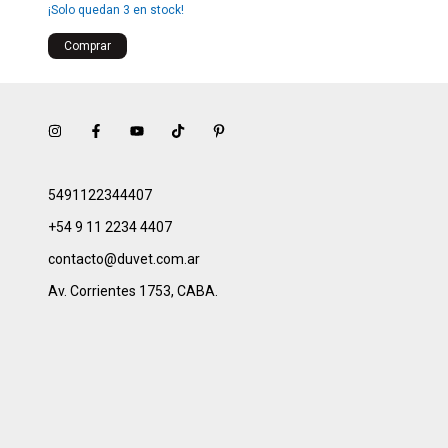
¡Solo quedan
3
en stock!
5491122344407
+54 9 11 2234 4407
contacto@duvet.com.ar
Av. Corrientes 1753, CABA.