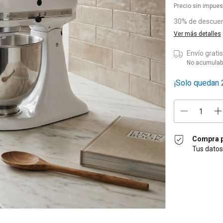
Precio sin impue
30% de descue
Ver más detalles
Envío grati
No acumulab
¡Solo quedan
Compra p
Tus datos
Entregas para el 