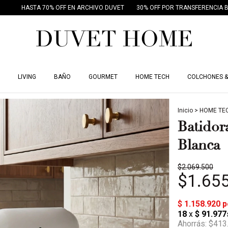
 EN ARCHIVO DUVET
30% OFF POR TRANSFERENCIA BANCARIA
18 CUOTAS
LIVING
BAÑO
GOURMET
HOME TECH
COLCHONES &
Inicio
>
HOME TE
Batidor
Blanca
$2.069.500
$1.65
Ahorrás:
$413