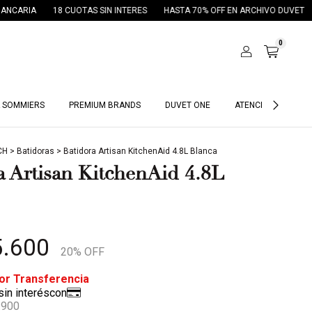
 SIN INTERES
HASTA 70% OFF EN ARCHIVO DUVET
30% OFF POR TRANS
0
 SOMMIERS
PREMIUM BRANDS
DUVET ONE
ATENCIÓN HOTELES
CH
>
Batidoras
>
Batidora Artisan KitchenAid 4.8L Blanca
a Artisan KitchenAid 4.8L
5.600
20
% OFF
.900