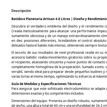
Descripción
Batidora Planetaria
Artisan
4.8
Litros | Diseño y Rendimien
Descubre el verdadero emblema del diseño y el rendimiento cul
Creada meticulosamente para alcanzar una performance impecab
sumamente silenciosa y de un manejo extraordinariamente cómo
en diez posiciones diferentes, brindándote el control absolu
delicados hasta el batido más intenso, obteniendo siempre textur
El secreto de sus resultados de nivel profesional reside en su 
accesorio batidor realiza movimientos giratorios sobre su propio
el recipiente, alcanzando cincuenta y nueve puntos de contacto d
completamente homogénea de la preparación. Sumado a esto, su
versátil, siendo ideal para preparar desde pequeños budines y 
varias tortas al mismo tiempo, optimizando tu esfuerzo al máximo
Guía de Medidas y Especificaciones Técnicas
Para asegurar que este sofisticado electrodoméstico se adapte a 
dimensiones exactas y los componentes incluidos.
Dimensiones del equipo: Presenta un diseño robusto, sumament
de ancho, una altura total de 60 cm y una profundidad de 34,3 cm