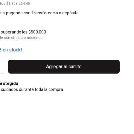
stos
$1.368.264,46
nto
pagando con Transferencia o depósito
s
superando los
$500.000
le con otras promociones
2
en stock!
rotegida
 cuidados durante toda la compra.
CP:
Cambiar CP
Calcular