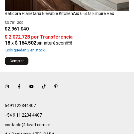
Batidora Planetaria Elevable KitchenAid 6.6Lts Empire Red
Ba
$3.701.300
$2
$2.961.040
$1
¡Solo quedan
2
en stock!
¡No
5491122344407
+54 9 11 2234 4407
contacto@duvet.com.ar