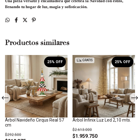
Una pieza versátil y encantadora que celebra la Navidad con estilo,
llenando tu hogar de luz, magia y sofisticación.
Productos similares
GRATIS
25
% OFF
25
% OFF
Árbol Navideño Cirqus Real 57
Árbol Infinix Luz Led 2,10 mts.
cm
$2.613.000
$292.500
$1.959.750