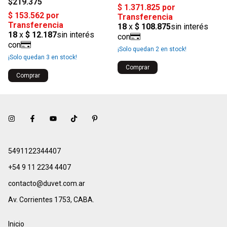
$219.375
¡Solo quedan
2
en stock!
¡Solo quedan
3
en stock!
Comprar
Comprar
5491122344407
+54 9 11 2234 4407
contacto@duvet.com.ar
Av. Corrientes 1753, CABA.
Inicio