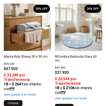
1
/
5
1
/
6
50
% OFF
20
% OFF
Manta Kids Sheep 90 x 90 cm.
Alfombra Redonda Stars 60
cm.
$95.100
$47.400
$47.550
$37.920
¡Solo quedan
3
en stock!
¡Solo quedan
3
en stock!
Comprar