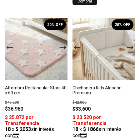
Comprar
1
/
6
1
/
4
20
% OFF
20
% OFF
Alfombra Rectangular Stars 40
Chichonera Kids Algodón
x 60 cm.
Premium
$46.200
$42.000
$36.960
$33.600