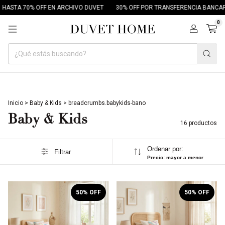
A 70% OFF EN ARCHIVO DUVET
30% OFF POR TRANSFERENCIA BANCARIA
0
Inicio
>
Baby & Kids
>
breadcrumbs.babykids-bano
Baby & Kids
16 productos
Ordenar por:
Filtrar
Precio: mayor a menor
1
/
5
1
/
5
50
% OFF
50
% OFF