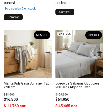
¡Solo quedan
5
en stock!
Comprar
Comprar
1
/
6
1
/
10
SIN STOCK
50
% OFF
50
% OFF
Manta Kids Gasa Summer 120
Juego de Sábanas Quotidien
x 90 cm.
200 Hilos Algodón Twin
$33.600
$129.900
$16.800
$64.950