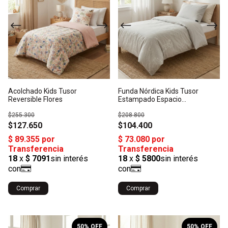
Acolchado Kids Tusor
Funda Nórdica Kids Tusor
Reversible Flores
Estampado Espacio
Luminiscente Twin
$255.300
$208.800
$127.650
$104.400
Comprar
1
/
3
1
/
3
50
% OFF
50
% OFF