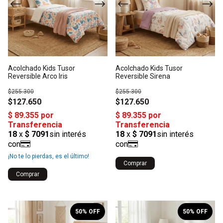
Acolchado Kids Tusor
Acolchado Kids Tusor
Reversible Arco Iris
Reversible Sirena
$255.300
$255.300
$127.650
$127.650
¡No te lo pierdas, es el último!
Comprar
Comprar
1
/
5
1
/
6
50
% OFF
50
% OFF