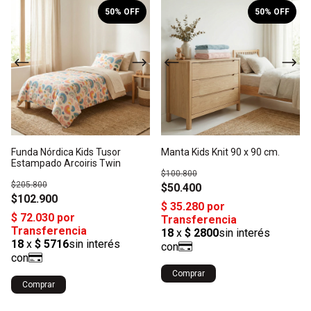
1
/
3
1
/
5
50
% OFF
50
% OFF
Funda Nórdica Kids Tusor
Manta Kids Knit 90 x 90 cm.
Estampado Arcoiris Twin
$100.800
$205.800
$50.400
$102.900
Comprar