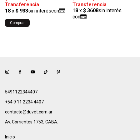
Comprar
5491122344407
+54 9 11 2234 4407
contacto@duvet.com.ar
Av. Corrientes 1753, CABA.
Inicio