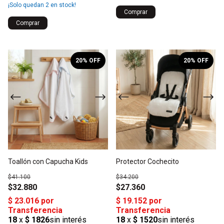
¡Solo quedan
2
en stock!
Comprar
Comprar
1
/
5
1
/
4
20
% OFF
20
% OFF
Toallón con Capucha Kids
Protector Cochecito
$41.100
$34.200
$32.880
$27.360