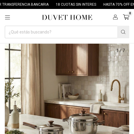
RANSFERENCIA BANCARIA
18 CUOTAS SIN INTERES
HASTA 70% OFF EN A
0
1
/
7